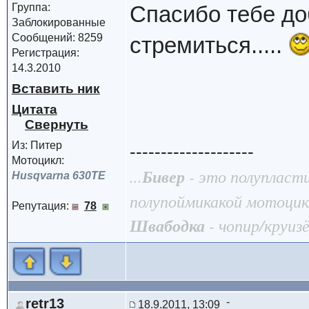
Группа:
Спасибо тебе до
Заблокированные
Сообщений: 8259
стремиться.....
Регистрация:
14.3.2010
Вставить ник
Цитата
Из: Питер
--------------------
Мотоцикл:
...
Бивер
- это полупласт
Husqvarna 630TE
полупоймикакой мотоцик
Репутация:
78
Швабодка
- чопир/круизё
retr13
18.9.2011, 13:09