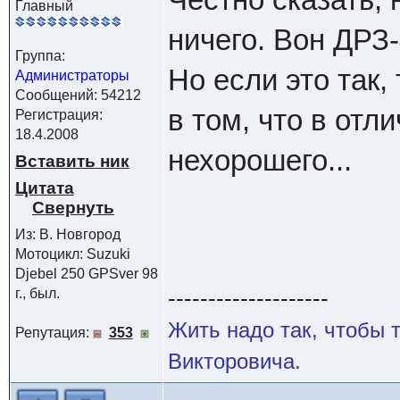
Главный
ничего. Вон ДРЗ
Группа:
Но если это так,
Администраторы
Сообщений: 54212
в том, что в отли
Регистрация:
18.4.2008
нехорошего...
Вставить ник
Цитата
Из: В. Новгород
Мотоцикл: Suzuki
Djebel 250 GPSver 98
--------------------
г., был.
Жить надо так, чтобы
Репутация:
353
Викторовича.