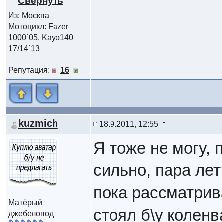
Из: Москва
Мотоцикл: Fazer
1000`05, Kayo140
17/14`13
Репутация:
16
kuzmich
18.9.2011, 12:55
Я тоже не могу, 
сильно, пара лет
пока рассматрив
Матёрый
стоял б\у коленва
джебеловод