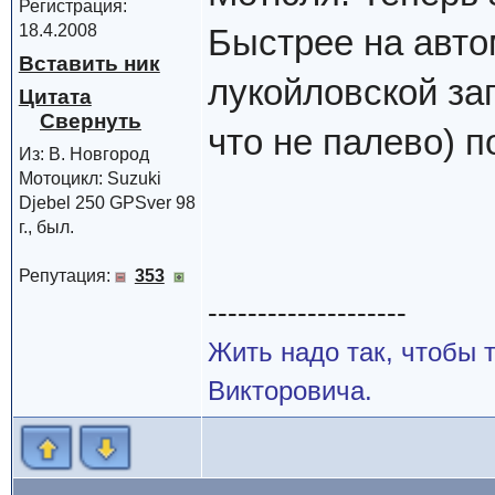
Регистрация:
18.4.2008
Быстрее на авто
Вставить ник
лукойловской за
Цитата
что не палево) п
Из: В. Новгород
Мотоцикл: Suzuki
Djebel 250 GPSver 98
г., был.
Репутация:
353
--------------------
Жить надо так, чтобы
Викторовича.