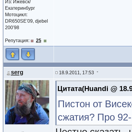
Из: Ижевск/
Екатеринбург
Мотоцикл:
DR650SE'09, djebel
200'98
Репутация:
25
serg
18.9.2011, 17:53
Цитата(Huandi @ 18.9
Пистон от Висе
сжатия? Про 92
Честно сказать, 