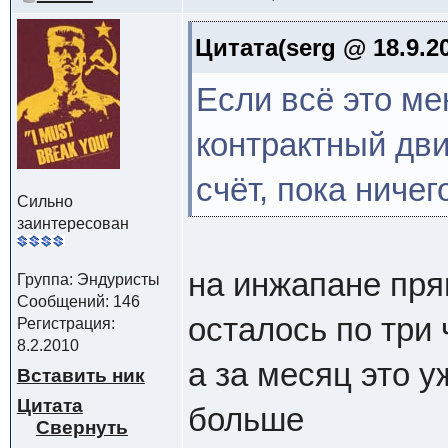
Цитата(serg @ 18.9.20
Если всё это ме
контрактный дв
счёт, пока ничего
Сильно
заинтересован
на инжапане пря
Группа: Эндуристы
Сообщений: 146
осталось по три 
Регистрация:
8.2.2010
а за месяц это у
Вставить ник
Цитата
больше