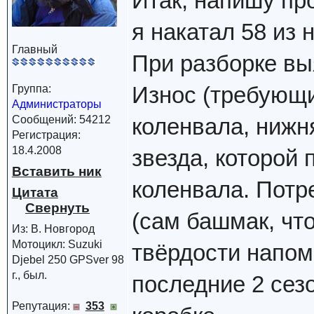
Итак, напишу про
я накатал 58 из н
Главный
При разборке вы
Износ (требующи
Группа:
Администраторы
Сообщений: 54212
коленвала, нижн
Регистрация:
18.4.2008
звезда, которой
Вставить ник
коленвала. Потр
Цитата
(сам башмак, что
Из: В. Новгород
Мотоцикл: Suzuki
твёрдости напом
Djebel 250 GPSver 98
г., был.
последние 2 сез
Репутация:
353