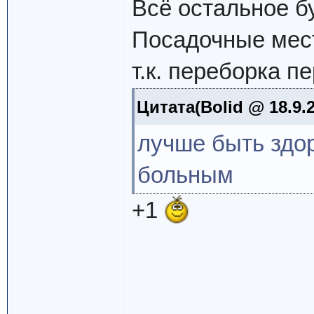
Всё остальное б
Посадочные мест
т.к. переборка п
Цитата(Bolid @ 18.9.2
лучше быть здо
больным
+1