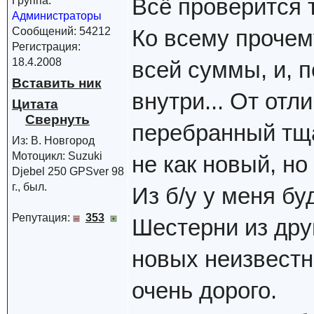
Всё проверится 
Группа:
Администраторы
Сообщений: 54212
Ко всему прочему
Регистрация:
18.4.2008
всей суммы, и, п
Вставить ник
внутри... От отли
Цитата
перебранный тща
Из: В. Новгород
Мотоцикл: Suzuki
не как новый, но
Djebel 250 GPSver 98
г., был.
Из б/у у меня бу
Репутация:
353
Шестерни из дру
новых неизвестн
очень дорого.