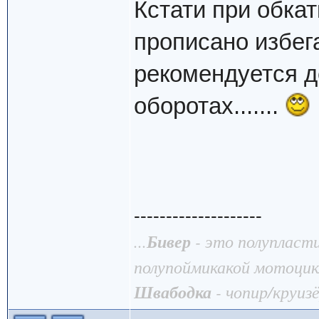
Кстати при обкат
прописано избег
рекомендуется д
оборотах.......
--------------------
...
Бивер
- это полупласт
полупоймикакой мотоцик
Швабодка
- чопир/круизё