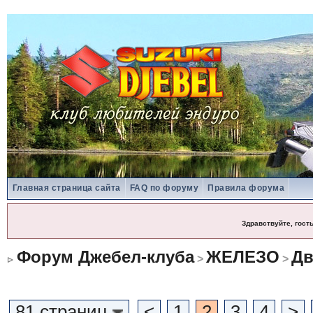
Главная страница сайта
FAQ по форуму
Правила форума
Здравствуйте, гост
Форум Джебел-клуба
ЖЕЛЕЗО
Дв
>
>
81 страниц
<
1
2
3
4
>