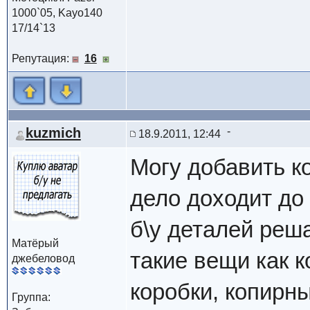
1000`05, Kayo140
17/14`13
Репутация:
16
kuzmich
18.9.2011, 12:44
Могу добавить к
дело доходит до
б\у деталей реш
Матёрый
такие вещи как 
джебеловод
коробки, копирн
Группа: