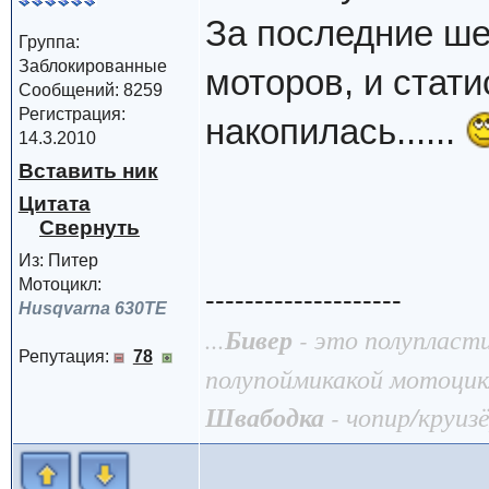
За последние ше
Группа:
Заблокированные
моторов, и стати
Сообщений: 8259
Регистрация:
накопилась......
14.3.2010
Вставить ник
Цитата
Из: Питер
Мотоцикл:
--------------------
Husqvarna 630TE
...
Бивер
- это полупласт
Репутация:
78
полупоймикакой мотоцик
Швабодка
- чопир/круизё