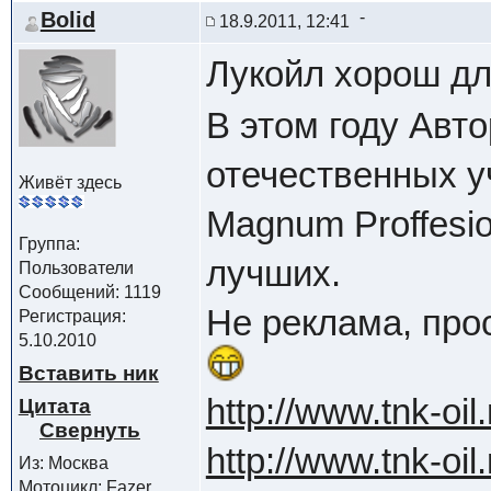
Bolid
18.9.2011, 12:41
Лукойл хорош д
В этом году Авт
отечественных у
Живёт здесь
Magnum Proffesio
Группа:
лучших.
Пользователи
Сообщений: 1119
Не реклама, прос
Регистрация:
5.10.2010
Вставить ник
http://www.tnk-oil
Цитата
http://www.tnk-oi
Из: Москва
Мотоцикл: Fazer