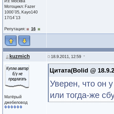
Из: Москва
Мотоцикл: Fazer
1000`05, Kayo140
17/14`13
Репутация:
16
kuzmich
18.9.2011, 12:59
Цитата(Bolid @ 18.9.2
Уверен, что он у
или тогда-же сб
Матёрый
джебеловод