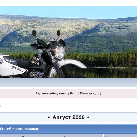
Здравствуйте, гость
(
Вход
|
Регистрация
)
26
«
Август 2026
»
бытий и именинников