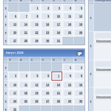
П
В
С
Ч
П
С
В
Понедельн
»
1
2
3
4
5
»
6
7
8
9
10
11
12
»
»
13
14
15
16
17
18
19
»
20
21
22
23
24
25
26
»
27
28
29
30
31
Имениннико
»
Август 2026
П
В
С
Ч
П
С
В
»
1
2
Имениннико
»
3
4
5
6
8
9
»
7
»
10
11
12
13
14
15
16
»
17
18
19
20
21
22
23
Имениннико
»
24
25
26
27
28
29
30
»
»
31