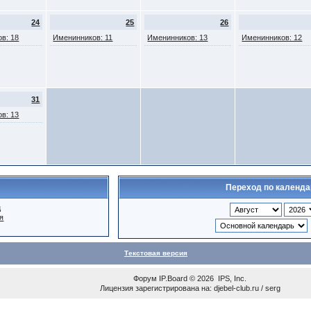
24
25
26
в: 18
Именинников: 11
Именинников: 13
Именинников: 12
31
в: 13
Переход по календ
ц
я
Текстовая версия
Форум
IP.Board
© 2026
IPS, Inc
.
Лицензия зарегистрирована на: djebel-club.ru / serg