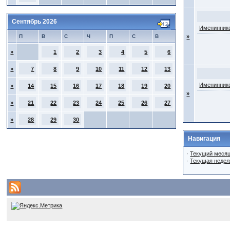
Сентябрь 2026
Имениннико
П
В
С
Ч
П
С
В
»
»
1
2
3
4
5
6
»
7
8
9
10
11
12
13
Имениннико
»
14
15
16
17
18
19
20
»
»
21
22
23
24
25
26
27
»
28
29
30
Навигация
·
Текущий меся
·
Текущая недел