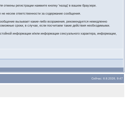
я отмены регистрации нажмите кнопку 'назад' в вашем браузере.
е не несем ответственности за содержание сообщения.
 сообщение вызывает какие-либо возражения, рекомендуется немедленно
озможные сроки, в случае, если посчитаем такие действия необходимыми.
истойной информации и/или информации сексуального характера, информации,
Сейчас: 6.8.2026, 9:47