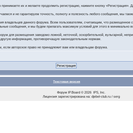
принимаете их и желаете продолжить регистрацию, нажмите кнопку «Регистрация». Дл
чаемся и не гарантируем точность, полноту и полезность любого сообщения, мы такж
ения владельцев данного форума. Всем пользователям, считающим, что размещенное
ельные сообщения, и мы будем прилагать максимум условий для этого в минимально в
орум для размещения заведомо ложной, неточной, оскорбительной, вульгарной, непр
ю другую информацию, противоречащую законодательным нормам.
 если авторское право не принадлежит вам или владельцам форума.
Текстовая версия
Форум
IP.Board
© 2026
IPS, Inc
.
Лицензия зарегистрирована на: djebel-club.ru / serg