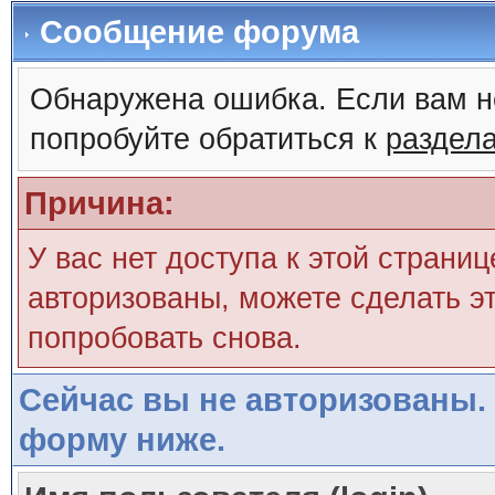
Сообщение форума
Обнаружена ошибка. Если вам н
попробуйте обратиться к
раздел
Причина:
У вас нет доступа к этой страни
авторизованы, можете сделать эт
попробовать снова.
Сейчас вы не авторизованы. 
форму ниже.