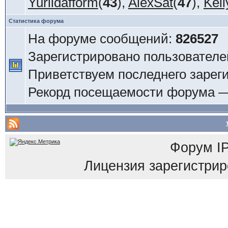
Yuriidafform
(
43
),
AlexSat
(
47
),
Keil
Статистика форума
На форуме сообщений:
826527
Зарегистрировано пользователе
Приветствуем последнего зарег
Рекорд посещаемости форума 
Форум
I
Лицензия зарегистриров