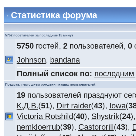
Статистика форума
5752 посетителей за последние 15 минут
5750
гостей,
2
пользователей,
0
Johnson
,
bandana
Полный список по:
последним
Поздравляем с днем рождения наших пользователей:
19
пользователей празднуют сег
К.Д.В.
(
51
),
Dirt raider
(
43
),
Iowa
(
3
Victoria Rotshild
(
40
),
Shystrik
(
24
)
nemkloerrub
(
39
),
Castororill
(
43
),
D