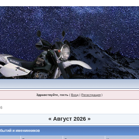
Здравствуйте, гость
(
Вход
|
Регистрация
)
26
«
Август 2026
»
бытий и именинников