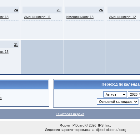
24
25
26
в: 18
Именинников: 11
Именинников: 13
Именинников: 12
31
в: 13
Переход по календ
ц
я
Текстовая версия
Форум
IP.Board
© 2026
IPS, Inc
.
Лицензия зарегистрирована на: djebel-club.ru / serg