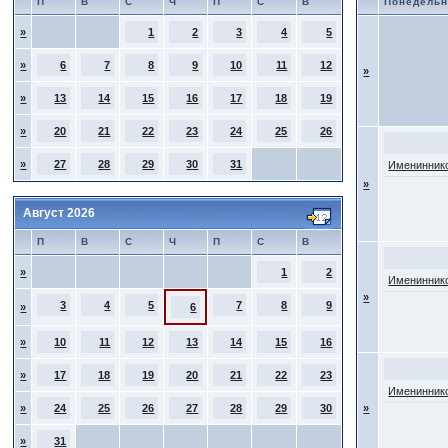
П
В
С
Ч
П
С
В
Понедельн
»
1
2
3
4
5
»
6
7
8
9
10
11
12
»
»
13
14
15
16
17
18
19
»
20
21
22
23
24
25
26
»
27
28
29
30
31
Имениннико
»
Август 2026
П
В
С
Ч
П
С
В
»
1
2
Имениннико
»
3
4
5
7
8
9
»
6
»
10
11
12
13
14
15
16
»
17
18
19
20
21
22
23
Имениннико
»
24
25
26
27
28
29
30
»
»
31