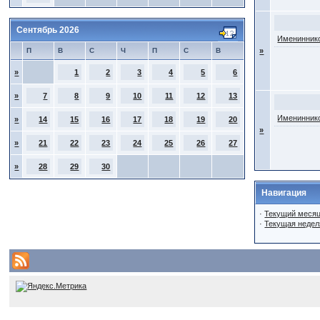
Сентябрь 2026
Имениннико
П
В
С
Ч
П
С
В
»
»
1
2
3
4
5
6
»
7
8
9
10
11
12
13
Имениннико
»
14
15
16
17
18
19
20
»
»
21
22
23
24
25
26
27
»
28
29
30
Навигация
·
Текущий меся
·
Текущая недел