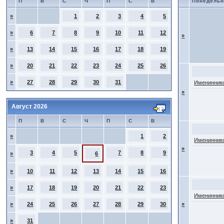
П
В
С
Ч
П
С
В
Понедельн
»
1
2
3
4
5
»
6
7
8
9
10
11
12
»
»
13
14
15
16
17
18
19
»
20
21
22
23
24
25
26
»
27
28
29
30
31
Имениннико
»
Август 2026
П
В
С
Ч
П
С
В
»
1
2
Имениннико
»
3
4
5
7
8
9
»
6
»
10
11
12
13
14
15
16
»
17
18
19
20
21
22
23
Имениннико
»
24
25
26
27
28
29
30
»
»
31