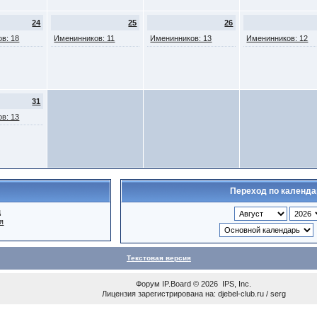
24
25
26
в: 18
Именинников: 11
Именинников: 13
Именинников: 12
31
в: 13
Переход по календ
ц
я
Текстовая версия
Форум
IP.Board
© 2026
IPS, Inc
.
Лицензия зарегистрирована на: djebel-club.ru / serg