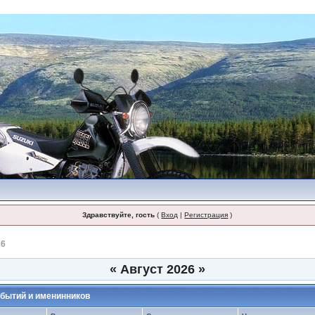
Здравствуйте, гость
(
Вход
|
Регистрация
)
26
«
Август 2026
»
бытий и именинников