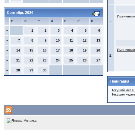
Сентябрь 2026
Имениннико
П
В
С
Ч
П
С
В
»
»
1
2
3
4
5
6
»
7
8
9
10
11
12
13
Имениннико
»
14
15
16
17
18
19
20
»
»
21
22
23
24
25
26
27
»
28
29
30
Навигация
·
Текущий меся
·
Текущая недел