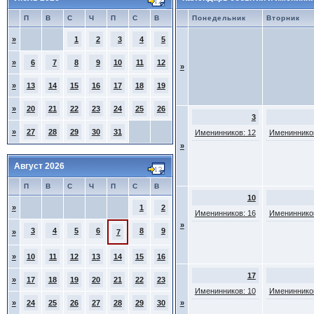
П
В
С
Ч
П
С
В
Понедельник
Вторник
»
1
2
3
4
5
»
6
7
8
9
10
11
12
»
»
13
14
15
16
17
18
19
»
20
21
22
23
24
25
26
3
»
27
28
29
30
31
Именинников: 12
Именинников
»
Август 2026
П
В
С
Ч
П
С
В
10
»
1
2
Именинников: 16
Именинников
»
3
4
5
6
8
9
»
7
»
10
11
12
13
14
15
16
17
»
17
18
19
20
21
22
23
Именинников: 10
Именинников
»
24
25
26
27
28
29
30
»