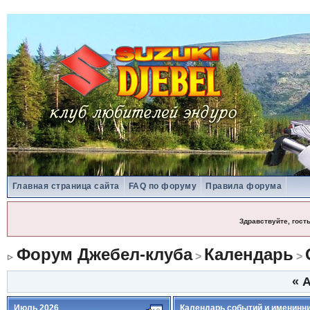
Главная страница сайта
FAQ по форуму
Правила форума
Здравствуйте, гост
Форум Джебел-клуба
Календарь
>
>
«
А
Июль 2026
Календарь событий и именинн