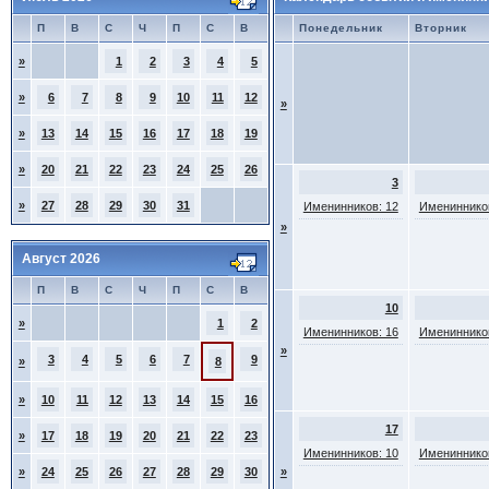
П
В
С
Ч
П
С
В
Понедельник
Вторник
»
1
2
3
4
5
»
6
7
8
9
10
11
12
»
»
13
14
15
16
17
18
19
»
20
21
22
23
24
25
26
3
»
27
28
29
30
31
Именинников: 12
Именинников
»
Август 2026
П
В
С
Ч
П
С
В
10
»
1
2
Именинников: 16
Именинников
»
3
4
5
6
7
9
»
8
»
10
11
12
13
14
15
16
17
»
17
18
19
20
21
22
23
Именинников: 10
Именинников
»
24
25
26
27
28
29
30
»