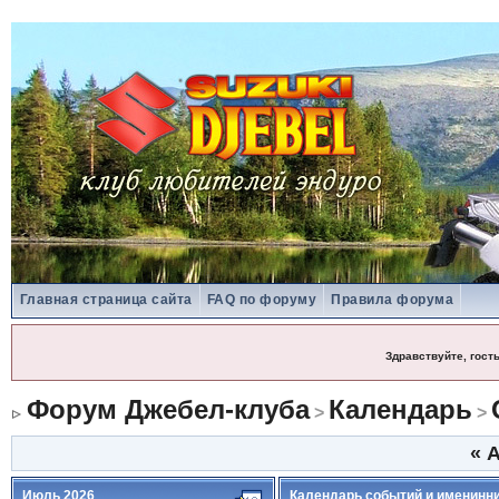
Главная страница сайта
FAQ по форуму
Правила форума
Здравствуйте, гост
Форум Джебел-клуба
Календарь
>
>
«
А
Июль 2026
Календарь событий и именинн