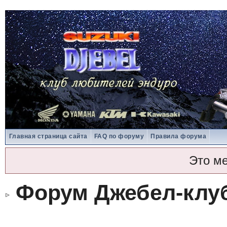
Главная страница сайта
FAQ по форуму
Правила форума
Это м
Форум Джебел-клу