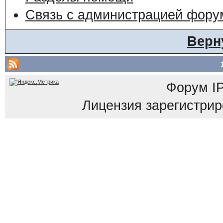
Связь с администрацией фору
Верн
Форум
I
Лицензия зарегистриров