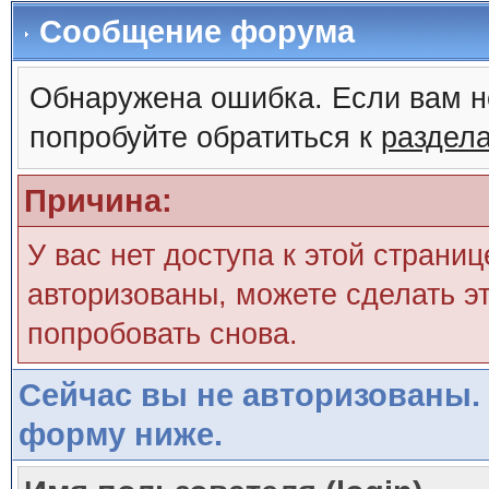
Сообщение форума
Обнаружена ошибка. Если вам н
попробуйте обратиться к
раздел
Причина:
У вас нет доступа к этой страни
авторизованы, можете сделать эт
попробовать снова.
Сейчас вы не авторизованы. 
форму ниже.