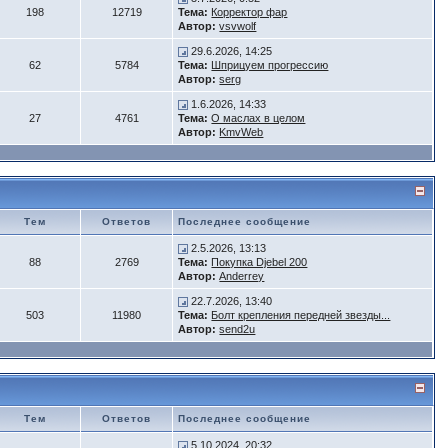
198
12719
Тема:
Корректор фар
Автор:
vsvwolf
29.6.2026, 14:25
62
5784
Тема:
Шприцуем прогрессию
Автор:
serg
1.6.2026, 14:33
27
4761
Тема:
О маслах в целом
Автор:
KmvWeb
Тем
Ответов
Последнее сообщение
2.5.2026, 13:13
88
2769
Тема:
Покупка Djebel 200
Автор:
Anderrey
22.7.2026, 13:40
503
11980
Тема:
Болт крепления передней звезды...
Автор:
send2u
Тем
Ответов
Последнее сообщение
5.10.2024, 20:32