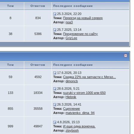
Тем
Ответов
Последнее сообщение
25.3.2024, 22:20
8
834
Тема:
Переезд на новый сервер
Автор:
noa3
25.7.2025, 13:14
38
5386
Тема:
Предложение по сайту
Автор:
GrizLee
Тем
Ответов
Последнее сообщение
17.6.2026, 20:13
59
4592
Тема:
Скидка 22% на запчасти с Мегаз...
Автор:
dimoncb
28.6.2026, 5:21
133
18334
Тема:
suzuki v-strom 1000 или 650
Автор:
Hlebnik
26.3.2026, 14:41
855
35558
Тема:
Сцепление
Автор:
matvienko_dima_94
4.8.2026, 15:13
999
49847
Тема:
И еще одна вонючка.
Автор:
zloybooh