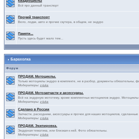
Квадроциклы
Всё про данный транспорт
Прочий транспорт
Вело, лодки, авто и прочие скутера, в общем, не эндуро
Памяти...
Пусть здесь будет мало тем...
Барахолка
Форум
ПРОДАМ. Мотоциклы.
Только мотоциклы эндуро в комплекте, не в разбор, документы обязательны, ф
Модераторы:
z-luka
ПРОДАМ. Мотозапчасти и аксессуары.
Всё на эндурную мототему, кроме комплектных мотоциклов эндуро. Мотоциклы
Модераторы:
z-luka
Сделано в России
Запчасти, расходники, аксессуары и прочее для наших мотоциклов, сделанные
Модераторы:
z-luka
ПРОДАМ. Экипировка.
Эндурная тематика, или близкая к ней. Фото обязательны.
Модераторы:
z-luka