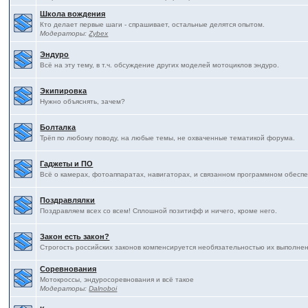
Школа вождения
Кто делает первые шаги - спрашивает, остальные делятся опытом.
Модераторы:
Zybex
Эндуро
Всё на эту тему, в т.ч. обсуждение других моделей мотоциклов эндуро.
Экипировка
Нужно объяснять, зачем?
Болталка
Трёп по любому поводу, на любые темы, не охваченные тематикой форума.
Гаджеты и ПО
Всё о камерах, фотоаппаратах, навигаторах, и связанном программном обесп
Поздравлялки
Поздравляем всех со всем! Сплошной позитифф и ничего, кроме него.
Закон есть закон?
Строгость российских законов компенсируется необязательностью их выполнения
Соревнования
Мотокроссы, эндуросоревнования и всё такое
Модераторы:
Dalnoboi