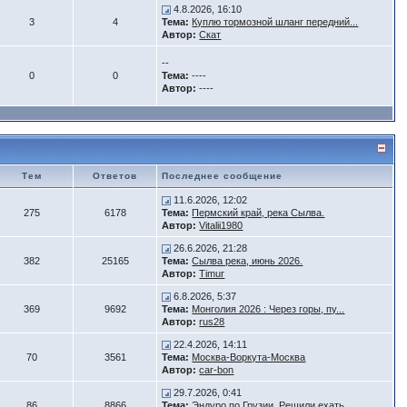
4.8.2026, 16:10
3
4
Тема:
Куплю тормозной шланг передний...
Автор:
Скат
--
0
0
Тема:
----
Автор:
----
Тем
Ответов
Последнее сообщение
11.6.2026, 12:02
275
6178
Тема:
Пермский край, река Сылва.
Автор:
Vitalii1980
26.6.2026, 21:28
382
25165
Тема:
Сылва река, июнь 2026.
Автор:
Timur
6.8.2026, 5:37
369
9692
Тема:
Монголия 2026 : Через горы, пу...
Автор:
rus28
22.4.2026, 14:11
70
3561
Тема:
Москва-Воркута-Москва
Автор:
car-bon
29.7.2026, 0:41
86
8866
Тема:
Эндуро по Грузии. Решили ехать...