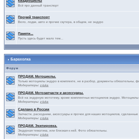
Квадроциклы
Всё про данный транспорт
Прочий транспорт
Вело, лодки, авто и прочие скутера, в общем, не эндуро
Памяти...
Пусть здесь будет мало тем...
Барахолка
Форум
ПРОДАМ. Мотоциклы.
Только мотоциклы эндуро в комплекте, не в разбор, документы обязательны, ф
Модераторы:
z-luka
ПРОДАМ. Мотозапчасти и аксессуары.
Всё на эндурную мототему, кроме комплектных мотоциклов эндуро. Мотоциклы
Модераторы:
z-luka
Сделано в России
Запчасти, расходники, аксессуары и прочее для наших мотоциклов, сделанные
Модераторы:
z-luka
ПРОДАМ. Экипировка.
Эндурная тематика, или близкая к ней. Фото обязательны.
Модераторы:
z-luka