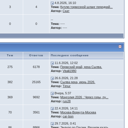
4.8.2026, 16:10
3
4
Тема:
Куплю тормозной шланг передний...
Автор:
Скат
--
0
0
Тема:
----
Автор:
----
Тем
Ответов
Последнее сообщение
11.6.2026, 12:02
275
6178
Тема:
Пермский край, река Сылва.
Автор:
Vitalii1980
26.6.2026, 21:28
382
25165
Тема:
Сылва река, июнь 2026.
Автор:
Timur
Вчера, 5:37
369
9692
Тема:
Монголия 2026 : Через горы, пу...
Автор:
rus28
22.4.2026, 14:11
70
3561
Тема:
Москва-Воркута-Москва
Автор:
car-bon
29.7.2026, 0:41
86
8866
Тема:
Эндуро по Грузии. Решили ехать...