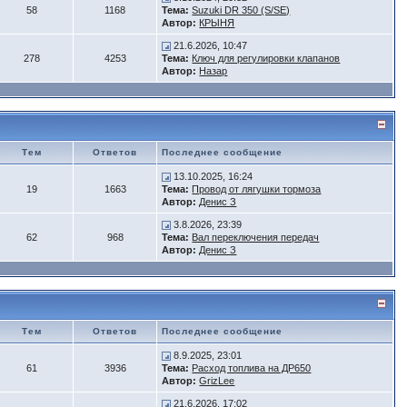
58
1168
Тема:
Suzuki DR 350 (S/SE)
Автор:
КРЫНЯ
21.6.2026, 10:47
278
4253
Тема:
Ключ для регулировки клапанов
Автор:
Назар
Тем
Ответов
Последнее сообщение
13.10.2025, 16:24
19
1663
Тема:
Провод от лягушки тормоза
Автор:
Денис З
3.8.2026, 23:39
62
968
Тема:
Вал переключения передач
Автор:
Денис З
Тем
Ответов
Последнее сообщение
8.9.2025, 23:01
61
3936
Тема:
Расход топлива на ДР650
Автор:
GrizLee
21.6.2026, 17:02