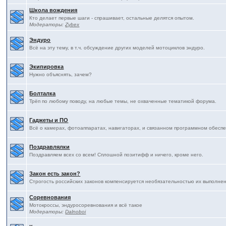
Школа вождения
Кто делает первые шаги - спрашивает, остальные делятся опытом.
Модераторы:
Zybex
Эндуро
Всё на эту тему, в т.ч. обсуждение других моделей мотоциклов эндуро.
Экипировка
Нужно объяснять, зачем?
Болталка
Трёп по любому поводу, на любые темы, не охваченные тематикой форума.
Гаджеты и ПО
Всё о камерах, фотоаппаратах, навигаторах, и связанном программном обесп
Поздравлялки
Поздравляем всех со всем! Сплошной позитифф и ничего, кроме него.
Закон есть закон?
Строгость российских законов компенсируется необязательностью их выполнения
Соревнования
Мотокроссы, эндуросоревнования и всё такое
Модераторы:
Dalnoboi