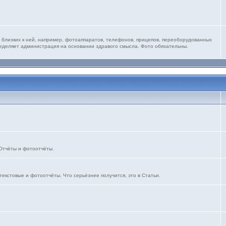
 близких к ней, например, фотоаппаратов, телефонов, прицепов, переоборудованных
ределяет администрация на основании здравого смысла. Фото обязательны.
 Отчёты и фотоотчёты.
текстовые и фотоотчёты. Что серьёзнее получится, это в Статьи.