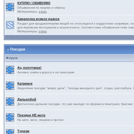
КУПЛЮ / ОБМЕНЯЮ
Объявления по покупке и обмену
Модераторы:
z-luka
Барахолка всякое разное
Раздел для продажи/покупки вещей не относящихся к эндуротеме напрямую, но
для перевозки мотоциклов и аналогичного. Соответствие объявления теме оп
Модераторы:
z-luka
Поездки
Форум
Ау, попутчики!
Активно зовём в дорогу и на покатушки
Катаемся
Недалёкие поездки "вокруг дачи", "походы выходного дня", отдых, расслабуха.
Дальнобой
Достаточно дальние поездки, что уже выходит из формата покатушек. Краткие 
Поездки НЕ мото
На авто, вело, пешком и прочее
Туризм