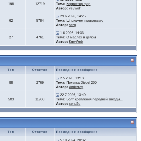
198
12719
Тема:
Корректор фар
Автор:
vsvwolf
29.6.2026, 14:25
62
5784
Тема:
Шприцуем прогрессию
Автор:
serg
1.6.2026, 14:33
27
4761
Тема:
О маслах в целом
Автор:
KmvWeb
Тем
Ответов
Последнее сообщение
2.5.2026, 13:13
88
2769
Тема:
Покупка Djebel 200
Автор:
Anderrey
22.7.2026, 13:40
503
11980
Тема:
Болт крепления передней звезды...
Автор:
send2u
Тем
Ответов
Последнее сообщение
5.10.2024, 20:32