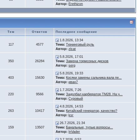
Автор:
Erethizon
Тем
Ответов
Последнее сообщение
1.8.2026, 13:34
117
4577
Тема:
Тюнинговый руль
Автор:
zlcat
5.8.2026, 17:01
350
26284
Тема:
Замена тормозных дисков
Автор:
serg
5.8.2026, 19:33
403
15630
Тема:
Косяки замены сальника вала пе...
Автор:
иван7
1.7.2026, 7:26
220
9566
Тема:
Задолбал карбюратор ТМ28. На ч...
Автор:
Суровый
4.8.2026, 14:53
263
10417
Тема:
Китайский генератор, качество?
Автор:
ksr
26.7.2026, 21:34
159
13507
Тема:
Банальные, тупые вопросы...
Автор:
InVader
3.7.2026, 0:52