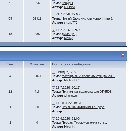
9
956
Тема:
Квадры
Автор:
анDrей
21.7.2026, 12:05
55
39911
Тема:
Новый Джимник или новая Нива 1...
Автор:
skorp777
14.2.2026, 22:59
18
386
Тема:
Дима ДеД
Автор:
Maloy
Тем
Ответов
Последнее сообщение
Сегодня, 6:05
4
5169
Тема:
Мотоциклы с японских аукционов...
Автор:
Michael999
29.7.2026, 10:17
12
418
Тема:
Приличная подвеска для DR650S...
Автор:
wherewolf
17.10.2022, 18:57
1
30
Тема:
Чехлы на мотоциклы эндуро
Автор:
serg
15.6.2026, 21:03
1
0
Тема:
Продам Термолонгслив сетка.
Автор:
Hlebnik