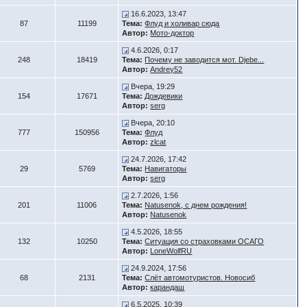
16.6.2023, 13:47
87
11199
Тема:
Флуд и холивар сюда
Автор:
Мото-доктор
4.6.2026, 0:17
248
18419
Тема:
Почему не заводится мот. Djebe...
Автор:
Andrey52
Вчера, 19:29
154
17671
Тема:
Дождевики
Автор:
serg
Вчера, 20:10
777
150956
Тема:
Флуд
Автор:
zlcat
24.7.2026, 17:42
29
5769
Тема:
Навигаторы
Автор:
serg
2.7.2026, 1:56
201
11006
Тема:
Natusenok, с днем рождения!
Автор:
Natusenok
4.5.2026, 18:55
132
10250
Тема:
Ситуация со страховками ОСАГО
Автор:
LoneWolfRU
24.9.2024, 17:56
68
2131
Тема:
Слёт автомотуристов. Новосиб
Автор:
карандаш
6.5.2025, 10:39