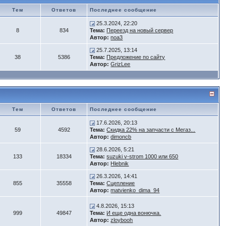
Тем
Ответов
Последнее сообщение
25.3.2024, 22:20
8
834
Тема:
Переезд на новый сервер
Автор:
noa3
25.7.2025, 13:14
38
5386
Тема:
Предложение по сайту
Автор:
GrizLee
Тем
Ответов
Последнее сообщение
17.6.2026, 20:13
59
4592
Тема:
Скидка 22% на запчасти с Мегаз...
Автор:
dimoncb
28.6.2026, 5:21
133
18334
Тема:
suzuki v-strom 1000 или 650
Автор:
Hlebnik
26.3.2026, 14:41
855
35558
Тема:
Сцепление
Автор:
matvienko_dima_94
4.8.2026, 15:13
999
49847
Тема:
И еще одна вонючка.
Автор:
zloybooh