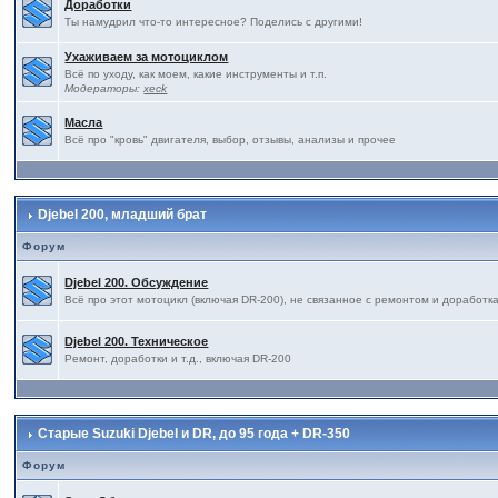
Доработки
Ты намудрил что-то интересное? Поделись с другими!
Ухаживаем за мотоциклом
Всё по уходу, как моем, какие инструменты и т.п.
Модераторы:
xeck
Масла
Всё про "кровь" двигателя, выбор, отзывы, анализы и прочее
Djebel 200, младший брат
Форум
Djebel 200. Обсуждение
Всё про этот мотоцикл (включая DR-200), не связанное с ремонтом и доработк
Djebel 200. Техническое
Ремонт, доработки и т.д., включая DR-200
Старые Suzuki Djebel и DR, до 95 года + DR-350
Форум