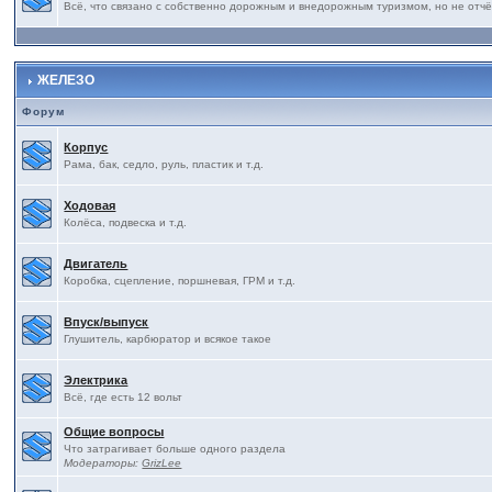
Всё, что связано с собственно дорожным и внедорожным туризмом, но не отчё
ЖЕЛЕЗО
Форум
Корпус
Рама, бак, седло, руль, пластик и т.д.
Ходовая
Колёса, подвеска и т.д.
Двигатель
Коробка, сцепление, поршневая, ГРМ и т.д.
Впуск/выпуск
Глушитель, карбюратор и всякое такое
Электрика
Всё, где есть 12 вольт
Общие вопросы
Что затрагивает больше одного раздела
Модераторы:
GrizLee