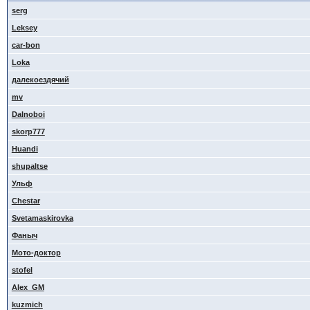
serg
Leksey
car-bon
Loka
далекоездячий
mv
Dalnoboi
skorp777
Huandi
shupaltse
Ульф
Сhestar
Svetamaskirovka
Фаныч
Мото-доктор
stofel
Alex_GM
kuzmich