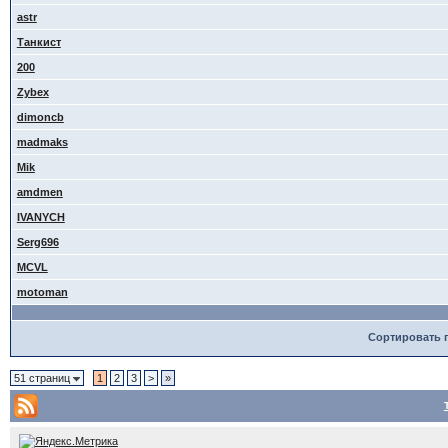
astr
Танкист
200
Zybex
dimoncb
madmaks
Mik
amdmen
IVANYCH
Serg696
MCVL
motoman
Сортировать 
51 страниц
1
2
3
>
»