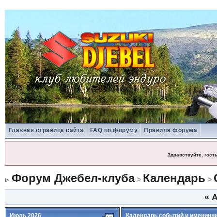
Главная страница сайта
FAQ по форуму
Правила форума
Здравствуйте, гост
Форум Джебел-клуба
Календарь
>
>
«
А
Июль 2026
Календарь событий и именинн