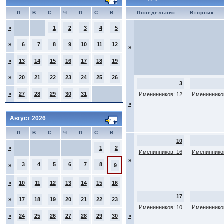
П
В
С
Ч
П
С
В
Понедельник
Вторник
»
1
2
3
4
5
»
6
7
8
9
10
11
12
»
»
13
14
15
16
17
18
19
»
20
21
22
23
24
25
26
3
»
27
28
29
30
31
Именинников: 12
Именинников
»
Август 2026
П
В
С
Ч
П
С
В
10
»
1
2
Именинников: 16
Именинников
»
3
4
5
6
7
8
»
9
»
10
11
12
13
14
15
16
17
»
17
18
19
20
21
22
23
Именинников: 10
Именинников
»
24
25
26
27
28
29
30
»