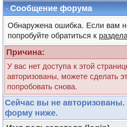
Сообщение форума
Обнаружена ошибка. Если вам н
попробуйте обратиться к
раздел
Причина:
У вас нет доступа к этой страни
авторизованы, можете сделать эт
попробовать снова.
Сейчас вы не авторизованы. 
форму ниже.