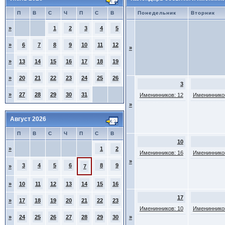
П
В
С
Ч
П
С
В
Понедельник
Вторник
»
1
2
3
4
5
»
6
7
8
9
10
11
12
»
»
13
14
15
16
17
18
19
»
20
21
22
23
24
25
26
3
»
27
28
29
30
31
Именинников: 12
Именинников
»
Август 2026
П
В
С
Ч
П
С
В
10
»
1
2
Именинников: 16
Именинников
»
3
4
5
6
8
9
»
7
»
10
11
12
13
14
15
16
17
»
17
18
19
20
21
22
23
Именинников: 10
Именинников
»
24
25
26
27
28
29
30
»