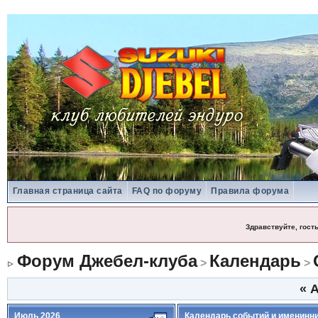
Главная страница сайта
FAQ по форуму
Правила форума
Здравствуйте, гост
Форум Джебел-клуба
Календарь
>
>
«
А
Июль 2026
Календарь событий и именинн