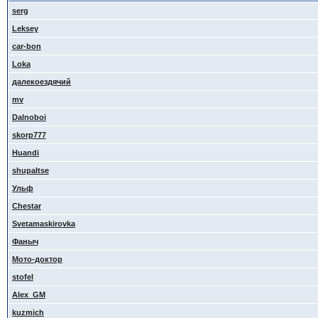
serg
Leksey
car-bon
Loka
далекоездячий
mv
Dalnoboi
skorp777
Huandi
shupaltse
Ульф
Сhestar
Svetamaskirovka
Фаныч
Мото-доктор
stofel
Alex_GM
kuzmich