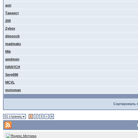
astr
Танкист
200
Zybex
dimoncb
madmaks
Mik
amdmen
IVANYCH
Serg696
MCVL
motoman
Сортировать 
51 страниц
1
2
3
>
»