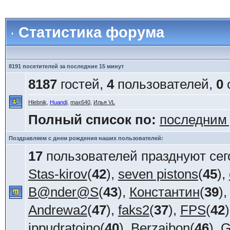
Статистика форума
8191 посетителей за последние 15 минут
8187
гостей,
4
пользователей,
0
Hlebnik
,
Huandi
,
max640
,
Илья VL
Полный список по:
последним
Поздравляем с днем рождения наших пользователей:
17
пользователей празднуют сег
Stas-kirov
(
42
),
seven pistons
(
45
),
B@nder@S
(
43
),
Константин
(
39
)
Andrewa2
(
47
),
faks2
(
37
),
FPS
(
42
ippudratoino
(
40
),
Berzaibon
(
46
),
G