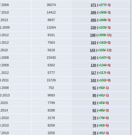
7.2009
35074
271
(
+277
/
-3
)
7.2010
14412
266
(
+269
/
-3
)
5.2013
8837
265
(
+268
/
-3
)
11.2009
13264
230
(
+233
/
-3
)
8.2012
8161
198
(
+209
/
-11
)
4.2012
7563
163
(
+163
/
-0
)
8.2010
5618
143
(
+155
/
-12
)
5.2008
23430
140
(
+147
/
-5
)
2.2009
6302
130
(
+134
/
-0
)
1.2012
5777
117
(
+117
/
-0
)
3.2011
15726
102
(
+102
/
-0
)
4.2008
702
91
(
+92
/
-1
)
10.2013
9693
90
(
+91
/
-1
)
1.2015
7799
83
(
+83
/
-0
)
1.2014
8288
82
(
+85
/
-3
)
6.2010
3178
79
(
+79
/
-0
)
3.2010
8259
78
(
+83
/
-5
)
7.2010
3255
78
(
+81
/
-3
)