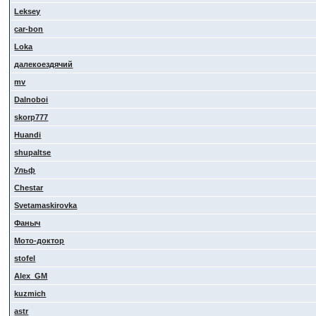
Leksey
car-bon
Loka
далекоездячий
mv
Dalnoboi
skorp777
Huandi
shupaltse
Ульф
Сhestar
Svetamaskirovka
Фаныч
Мото-доктор
stofel
Alex_GM
kuzmich
astr