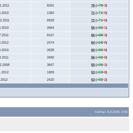
11.2011
8262
76
(
+79
/
-3
)
4.2010
1383
71
(
+71
/
-0
)
12.2011
6928
71
(
+71
/
-0
)
4.2010
2664
65
(
+66
/
-1
)
7.2011
8167
65
(
+68
/
-3
)
4.2012
2474
64
(
+64
/
-0
)
3.2010
2838
60
(
+60
/
-0
)
3.2011
3490
56
(
+56
/
-0
)
12.2008
3667
55
(
+59
/
-1
)
1.2012
1809
53
(
+53
/
-0
)
6.2012
2420
53
(
+55
/
-2
)
Сейчас: 8.8.2026, 6:50