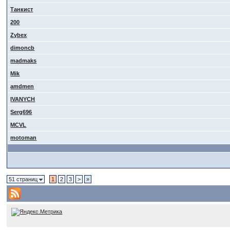
Танкист
200
Zybex
dimoncb
madmaks
Mik
amdmen
IVANYCH
Serg696
MCVL
motoman
51 страниц
1
2
3
>
»