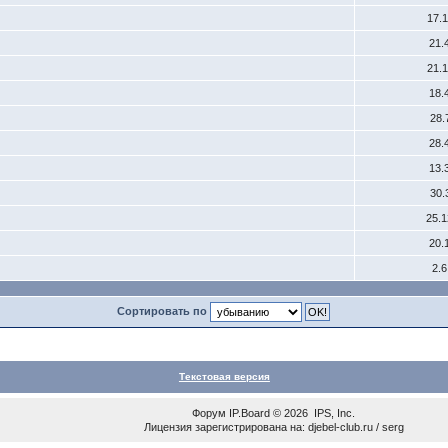
17.
21.
21.
18.
28.
28.
13.
30.
25.
20.
2.
Сортировать по
Текстовая версия
Форум
IP.Board
© 2026
IPS, Inc
.
Лицензия зарегистрирована на: djebel-club.ru / serg