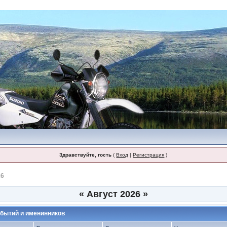
Здравствуйте, гость
(
Вход
|
Регистрация
)
26
«
Август 2026
»
бытий и именинников