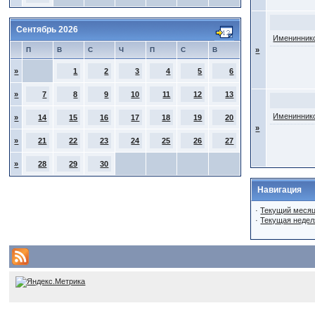
Сентябрь 2026
Имениннико
П
В
С
Ч
П
С
В
»
»
1
2
3
4
5
6
»
7
8
9
10
11
12
13
Имениннико
»
14
15
16
17
18
19
20
»
»
21
22
23
24
25
26
27
»
28
29
30
Навигация
·
Текущий меся
·
Текущая недел