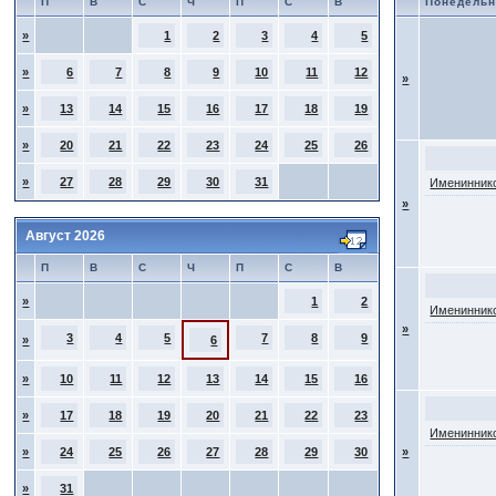
П
В
С
Ч
П
С
В
Понедельн
»
1
2
3
4
5
»
6
7
8
9
10
11
12
»
»
13
14
15
16
17
18
19
»
20
21
22
23
24
25
26
»
27
28
29
30
31
Имениннико
»
Август 2026
П
В
С
Ч
П
С
В
»
1
2
Имениннико
»
3
4
5
7
8
9
»
6
»
10
11
12
13
14
15
16
»
17
18
19
20
21
22
23
Имениннико
»
24
25
26
27
28
29
30
»
»
31