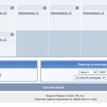
24
25
26
в: 18
Именинников: 11
Именинников: 13
Именинников: 12
31
в: 13
Переход по календ
ц
я
Текстовая версия
Форум
IP.Board
© 2026
IPS, Inc
.
Лицензия зарегистрирована на: djebel-club.ru / serg