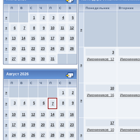
П
В
С
Ч
П
С
В
Понедельник
Вторник
»
1
2
3
4
5
»
6
7
8
9
10
11
12
»
»
13
14
15
16
17
18
19
»
20
21
22
23
24
25
26
3
»
27
28
29
30
31
Именинников: 12
Именинников
»
Август 2026
П
В
С
Ч
П
С
В
10
»
1
2
Именинников: 16
Именинников
»
3
4
5
6
8
9
»
7
»
10
11
12
13
14
15
16
17
»
17
18
19
20
21
22
23
Именинников: 10
Именинников
»
24
25
26
27
28
29
30
»