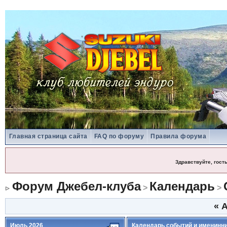
Главная страница сайта
FAQ по форуму
Правила форума
Здравствуйте, гост
Форум Джебел-клуба
Календарь
>
>
«
А
Июль 2026
Календарь событий и именинн