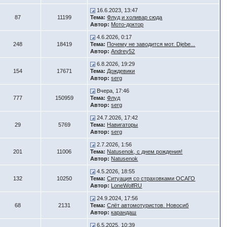
16.6.2023, 13:47
87
11199
Тема:
Флуд и холивар сюда
Автор:
Мото-доктор
4.6.2026, 0:17
248
18419
Тема:
Почему не заводится мот. Djebe...
Автор:
Andrey52
6.8.2026, 19:29
154
17671
Тема:
Дождевики
Автор:
serg
Вчера, 17:46
777
150959
Тема:
Флуд
Автор:
serg
24.7.2026, 17:42
29
5769
Тема:
Навигаторы
Автор:
serg
2.7.2026, 1:56
201
11006
Тема:
Natusenok, с днем рождения!
Автор:
Natusenok
4.5.2026, 18:55
132
10250
Тема:
Ситуация со страховками ОСАГО
Автор:
LoneWolfRU
24.9.2024, 17:56
68
2131
Тема:
Слёт автомотуристов. Новосиб
Автор:
карандаш
6.5.2025, 10:39