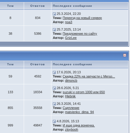
Тем
Ответов
Последнее сообщение
25.3.2024, 22:20
8
834
Тема:
Переезд на новый сервер
Автор:
noa3
25.7.2025, 13:14
38
5386
Тема:
Предложение по сайту
Автор:
GrizLee
Тем
Ответов
Последнее сообщение
17.6.2026, 20:13
59
4592
Тема:
Скидка 22% на запчасти с Мегаз...
Автор:
dimoncb
28.6.2026, 5:21
133
18334
Тема:
suzuki v-strom 1000 или 650
Автор:
Hlebnik
26.3.2026, 14:41
855
35558
Тема:
Сцепление
Автор:
matvienko_dima_94
4.8.2026, 15:13
999
49847
Тема:
И еще одна вонючка.
Автор:
zloybooh