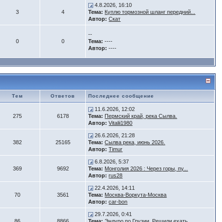
4.8.2026, 16:10
3
4
Тема:
Куплю тормозной шланг передний...
Автор:
Скат
--
0
0
Тема:
----
Автор:
----
Тем
Ответов
Последнее сообщение
11.6.2026, 12:02
275
6178
Тема:
Пермский край, река Сылва.
Автор:
Vitalii1980
26.6.2026, 21:28
382
25165
Тема:
Сылва река, июнь 2026.
Автор:
Timur
6.8.2026, 5:37
369
9692
Тема:
Монголия 2026 : Через горы, пу...
Автор:
rus28
22.4.2026, 14:11
70
3561
Тема:
Москва-Воркута-Москва
Автор:
car-bon
29.7.2026, 0:41
86
8866
Тема:
Эндуро по Грузии. Решили ехать...