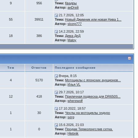
9
956
Тема:
Квадры
Автор:
анDrей
21.7.2026, 12:05
55
39911
Тема:
Новый Джимник или новая Нива 1...
Автор:
skorp777
14.2.2026, 22:59
18
386
Тема:
Дима ДеД
Автор:
Maloy
Тем
Ответов
Последнее сообщение
Вчера, 8:15
4
5170
Тема:
Мотоциклы с японских аукционов...
Автор:
Илья VL
29.7.2026, 10:17
12
418
Тема:
Приличная подвеска для DR650S...
Автор:
wherewolf
17.10.2022, 18:57
1
30
Тема:
Чехлы на мотоциклы эндуро
Автор:
serg
15.6.2026, 21:03
1
0
Тема:
Продам Термолонгслив сетка.
Автор:
Hlebnik