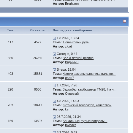
Автор:
Erethizon
Тем
Ответов
Последнее сообщение
1.8.2026, 13:34
117
4577
Тема:
Тюнинговый руль
Автор:
zlcat
Сегодня, 0:44
350
26285
Тема:
Всё о летней резине
Автор:
Вадим70
Вчера, 19:04
403
15631
Тема:
Косяки замены сальника вала пе...
Автор:
иван7
1.7.2026, 7:26
220
9566
Тема:
Задолбал карбюратор ТМ28. На ч...
Автор:
Суровый
4.8.2026, 14:53
263
10417
Тема:
Китайский генератор, качество?
Автор:
ksr
26.7.2026, 21:34
159
13507
Тема:
Банальные, тупые вопросы...
Автор:
InVader
3.7.2026, 0:52