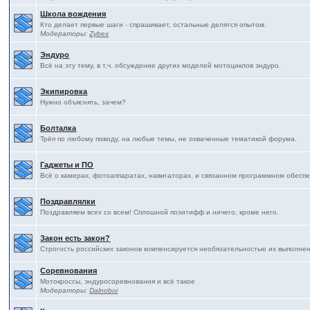
Школа вождения
Кто делает первые шаги - спрашивает, остальные делятся опытом.
Модераторы:
Zybex
Эндуро
Всё на эту тему, в т.ч. обсуждение других моделей мотоциклов эндуро.
Экипировка
Нужно объяснять, зачем?
Болталка
Трёп по любому поводу, на любые темы, не охваченные тематикой форума.
Гаджеты и ПО
Всё о камерах, фотоаппаратах, навигаторах, и связанном программном обесп
Поздравлялки
Поздравляем всех со всем! Сплошной позитифф и ничего, кроме него.
Закон есть закон?
Строгость российских законов компенсируется необязательностью их выполнения
Соревнования
Мотокроссы, эндуросоревнования и всё такое
Модераторы:
Dalnoboi