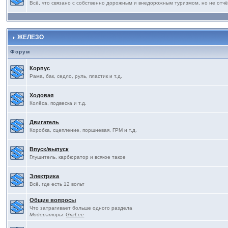
Всё, что связано с собственно дорожным и внедорожным туризмом, но не отчё
ЖЕЛЕЗО
Форум
Корпус
Рама, бак, седло, руль, пластик и т.д.
Ходовая
Колёса, подвеска и т.д.
Двигатель
Коробка, сцепление, поршневая, ГРМ и т.д.
Впуск/выпуск
Глушитель, карбюратор и всякое такое
Электрика
Всё, где есть 12 вольт
Общие вопросы
Что затрагивает больше одного раздела
Модераторы:
GrizLee