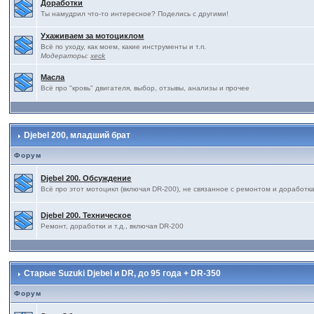
Доработки
Ты намудрил что-то интересное? Поделись с другими!
Ухаживаем за мотоциклом
Всё по уходу, как моем, какие инструменты и т.п.
Модераторы:
xeck
Масла
Всё про "кровь" двигателя, выбор, отзывы, анализы и прочее
Djebel 200, младший брат
Форум
Djebel 200. Обсуждение
Всё про этот мотоцикл (включая DR-200), не связанное с ремонтом и доработк
Djebel 200. Техническое
Ремонт, доработки и т.д., включая DR-200
Старые Suzuki Djebel и DR, до 95 года + DR-350
Форум