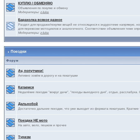
КУПЛЮ / ОБМЕНЯЮ
Объявления по покупке и обмену
Модераторы:
z-luka
Барахолка всякое разное
Раздел для продажи/покупки вещей не относящихся к эндуротеме напрямую, но
для перевозки мотоциклов и аналогичного. Соответствие объявления теме оп
Модераторы:
z-luka
Поездки
Форум
Ау, попутчики!
Активно зовём в дорогу и на покатушки
Катаемся
Недалёкие поездки "вокруг дачи", "походы выходного дня", отдых, расслабуха.
Дальнобой
Достаточно дальние поездки, что уже выходит из формата покатушек. Краткие 
Поездки НЕ мото
На авто, вело, пешком и прочее
Туризм