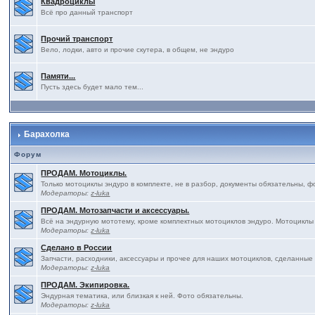
Квадроциклы
Всё про данный транспорт
Прочий транспорт
Вело, лодки, авто и прочие скутера, в общем, не эндуро
Памяти...
Пусть здесь будет мало тем...
Барахолка
Форум
ПРОДАМ. Мотоциклы.
Только мотоциклы эндуро в комплекте, не в разбор, документы обязательны, ф
Модераторы:
z-luka
ПРОДАМ. Мотозапчасти и аксессуары.
Всё на эндурную мототему, кроме комплектных мотоциклов эндуро. Мотоциклы
Модераторы:
z-luka
Сделано в России
Запчасти, расходники, аксессуары и прочее для наших мотоциклов, сделанные
Модераторы:
z-luka
ПРОДАМ. Экипировка.
Эндурная тематика, или близкая к ней. Фото обязательны.
Модераторы:
z-luka