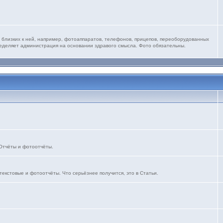
 близких к ней, например, фотоаппаратов, телефонов, прицепов, переоборудованных
ределяет администрация на основании здравого смысла. Фото обязательны.
 Отчёты и фотоотчёты.
текстовые и фотоотчёты. Что серьёзнее получится, это в Статьи.