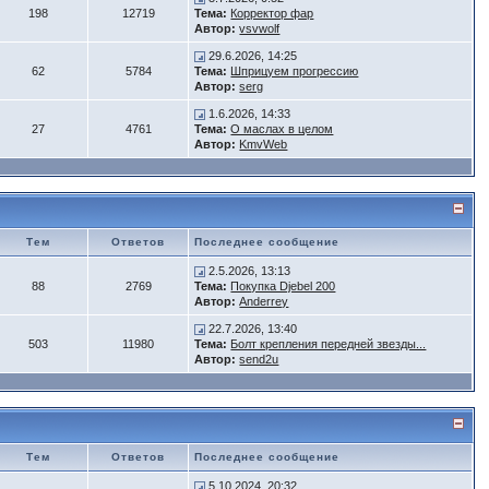
198
12719
Тема:
Корректор фар
Автор:
vsvwolf
29.6.2026, 14:25
62
5784
Тема:
Шприцуем прогрессию
Автор:
serg
1.6.2026, 14:33
27
4761
Тема:
О маслах в целом
Автор:
KmvWeb
Тем
Ответов
Последнее сообщение
2.5.2026, 13:13
88
2769
Тема:
Покупка Djebel 200
Автор:
Anderrey
22.7.2026, 13:40
503
11980
Тема:
Болт крепления передней звезды...
Автор:
send2u
Тем
Ответов
Последнее сообщение
5.10.2024, 20:32