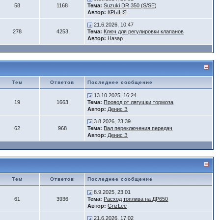
58
1168
Тема:
Suzuki DR 350 (S/SE)
Автор:
КРЫНЯ
21.6.2026, 10:47
278
4253
Тема:
Ключ для регулировки клапанов
Автор:
Назар
Тем
Ответов
Последнее сообщение
13.10.2025, 16:24
19
1663
Тема:
Провод от лягушки тормоза
Автор:
Денис З
3.8.2026, 23:39
62
968
Тема:
Вал переключения передач
Автор:
Денис З
Тем
Ответов
Последнее сообщение
8.9.2025, 23:01
61
3936
Тема:
Расход топлива на ДР650
Автор:
GrizLee
21.6.2026, 17:02