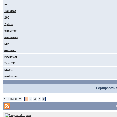
astr
Танкист
200
Zybex
dimoncb
madmaks
Mik
amdmen
IVANYCH
Serg696
MCVL
motoman
Сортировать 
51 страниц
1
2
3
>
»