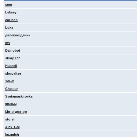
serg
Leksey
car-bon
Loka
далекоездячий
mv
Dalnoboi
skorp777
Huandi
shupaltse
Ульф
Сhestar
Svetamaskirovka
Фаныч
Мото-доктор
stofel
Alex_GM
kuzmich