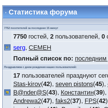
Статистика форума
7752 посетителей за последние 15 минут
7750
гостей,
2
пользователей,
0
serg
,
СЕМЕН
Полный список по:
последним
Поздравляем с днем рождения наших пользователей:
17
пользователей празднуют сег
Stas-kirov
(
42
),
seven pistons
(
45
),
B@nder@S
(
43
),
Константин
(
39
)
Andrewa2
(
47
),
faks2
(
37
),
FPS
(
42