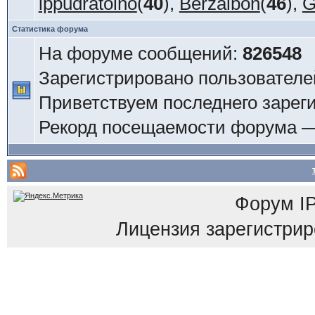
ippudratoino
(
40
),
Berzaibon
(
46
),
G
Статистика форума
На форуме сообщений:
826548
Зарегистрировано пользователе
Приветствуем последнего зарег
Рекорд посещаемости форума 
Форум
I
Лицензия зарегистриров