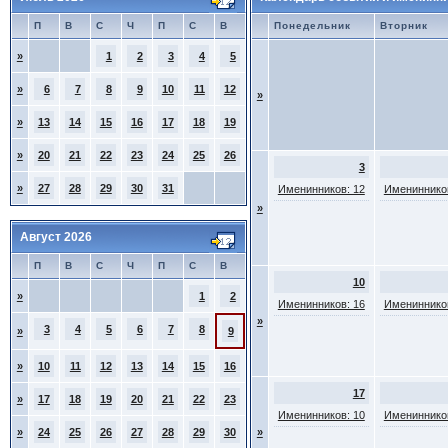
П
В
С
Ч
П
С
В
Понедельник
Вторник
»
1
2
3
4
5
»
6
7
8
9
10
11
12
»
»
13
14
15
16
17
18
19
»
20
21
22
23
24
25
26
3
»
27
28
29
30
31
Именинников: 12
Именинников
»
Август 2026
П
В
С
Ч
П
С
В
10
»
1
2
Именинников: 16
Именинников
»
3
4
5
6
7
8
»
9
»
10
11
12
13
14
15
16
17
»
17
18
19
20
21
22
23
Именинников: 10
Именинников
»
24
25
26
27
28
29
30
»