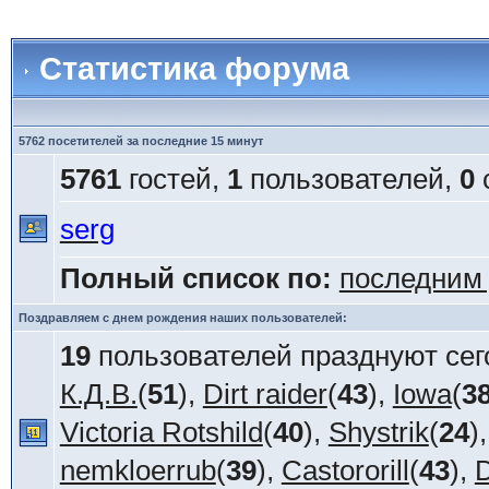
Статистика форума
5762 посетителей за последние 15 минут
5761
гостей,
1
пользователей,
0
serg
Полный список по:
последним
Поздравляем с днем рождения наших пользователей:
19
пользователей празднуют сег
К.Д.В.
(
51
),
Dirt raider
(
43
),
Iowa
(
3
Victoria Rotshild
(
40
),
Shystrik
(
24
)
nemkloerrub
(
39
),
Castororill
(
43
),
D