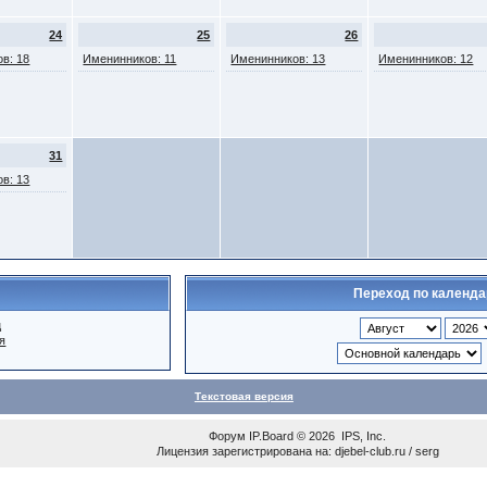
24
25
26
в: 18
Именинников: 11
Именинников: 13
Именинников: 12
31
в: 13
Переход по календ
ц
я
Текстовая версия
Форум
IP.Board
© 2026
IPS, Inc
.
Лицензия зарегистрирована на: djebel-club.ru / serg