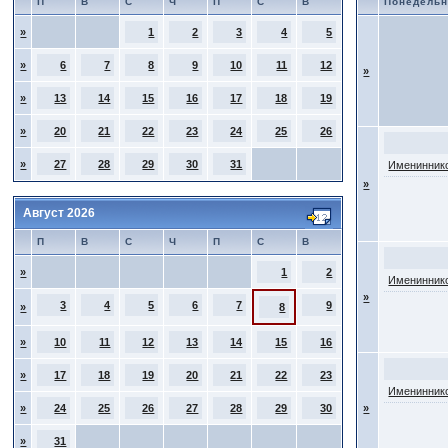
П
В
С
Ч
П
С
В
Понедельн
»
1
2
3
4
5
»
6
7
8
9
10
11
12
»
»
13
14
15
16
17
18
19
»
20
21
22
23
24
25
26
»
27
28
29
30
31
Имениннико
»
Август 2026
П
В
С
Ч
П
С
В
»
1
2
Имениннико
»
3
4
5
6
7
9
»
8
»
10
11
12
13
14
15
16
»
17
18
19
20
21
22
23
Имениннико
»
24
25
26
27
28
29
30
»
»
31