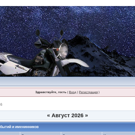
Здравствуйте, гость
(
Вход
|
Регистрация
)
26
«
Август 2026
»
бытий и именинников