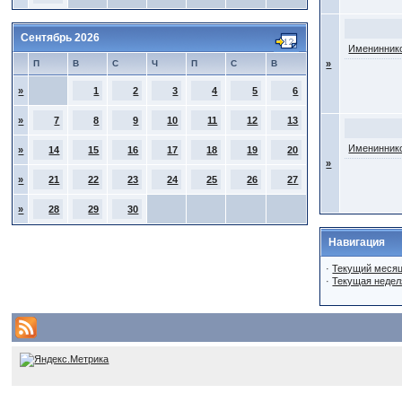
Сентябрь 2026
Имениннико
П
В
С
Ч
П
С
В
»
»
1
2
3
4
5
6
»
7
8
9
10
11
12
13
Имениннико
»
14
15
16
17
18
19
20
»
»
21
22
23
24
25
26
27
»
28
29
30
Навигация
·
Текущий меся
·
Текущая недел