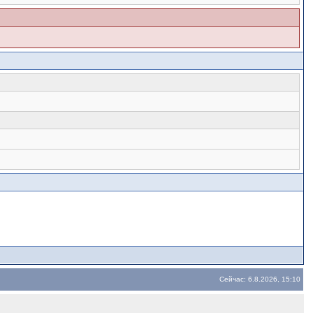
Сейчас: 6.8.2026, 15:10