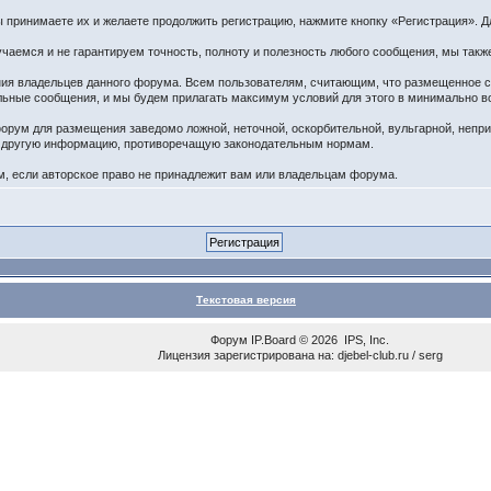
принимаете их и желаете продолжить регистрацию, нажмите кнопку «Регистрация». Дл
чаемся и не гарантируем точность, полноту и полезность любого сообщения, мы такж
ения владельцев данного форума. Всем пользователям, считающим, что размещенное
ельные сообщения, и мы будем прилагать максимум условий для этого в минимально в
орум для размещения заведомо ложной, неточной, оскорбительной, вульгарной, непр
ю другую информацию, противоречащую законодательным нормам.
 если авторское право не принадлежит вам или владельцам форума.
Текстовая версия
Форум
IP.Board
© 2026
IPS, Inc
.
Лицензия зарегистрирована на: djebel-club.ru / serg