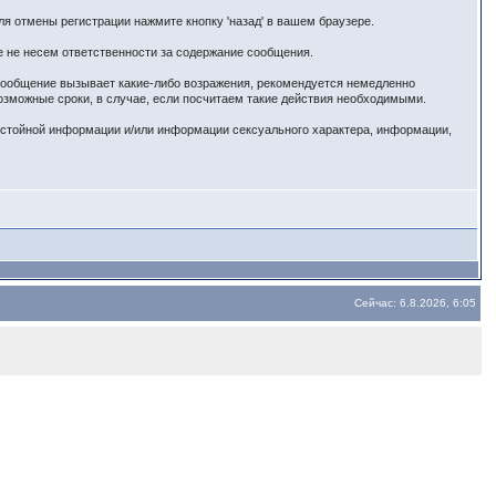
я отмены регистрации нажмите кнопку 'назад' в вашем браузере.
е не несем ответственности за содержание сообщения.
 сообщение вызывает какие-либо возражения, рекомендуется немедленно
озможные сроки, в случае, если посчитаем такие действия необходимыми.
истойной информации и/или информации сексуального характера, информации,
Сейчас: 6.8.2026, 6:05