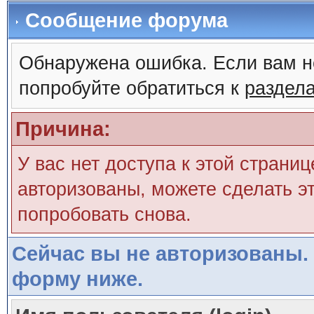
Сообщение форума
Обнаружена ошибка. Если вам н
попробуйте обратиться к
раздел
Причина:
У вас нет доступа к этой страни
авторизованы, можете сделать эт
попробовать снова.
Сейчас вы не авторизованы. 
форму ниже.