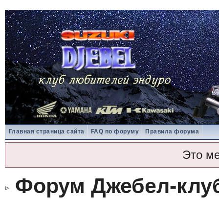
Главная страница сайта
FAQ по форуму
Правила форума
Это м
Форум Джебел-клу