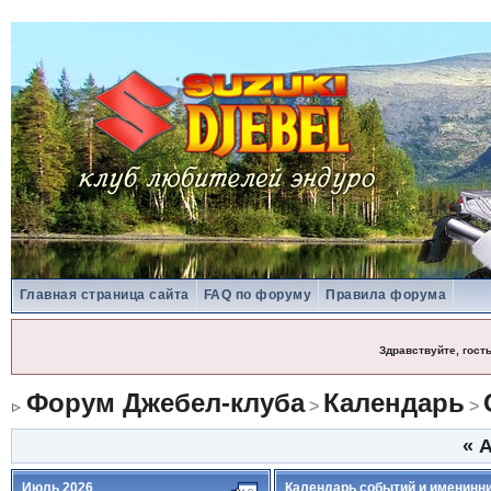
Главная страница сайта
FAQ по форуму
Правила форума
Здравствуйте, гост
Форум Джебел-клуба
Календарь
>
>
«
А
Июль 2026
Календарь событий и именинн