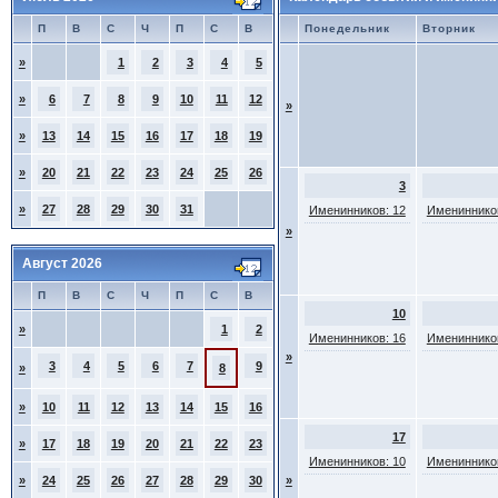
П
В
С
Ч
П
С
В
Понедельник
Вторник
»
1
2
3
4
5
»
6
7
8
9
10
11
12
»
»
13
14
15
16
17
18
19
»
20
21
22
23
24
25
26
3
»
27
28
29
30
31
Именинников: 12
Именинников
»
Август 2026
П
В
С
Ч
П
С
В
10
»
1
2
Именинников: 16
Именинников
»
3
4
5
6
7
9
»
8
»
10
11
12
13
14
15
16
17
»
17
18
19
20
21
22
23
Именинников: 10
Именинников
»
24
25
26
27
28
29
30
»