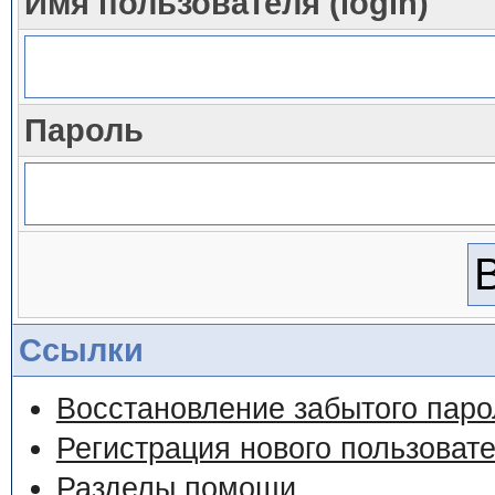
Имя пользователя (login)
Пароль
Ссылки
Восстановление забытого паро
Регистрация нового пользоват
Разделы помощи