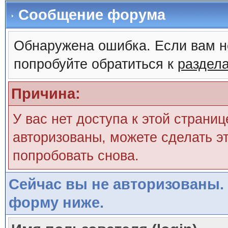
Сообщение форума
Обнаружена ошибка. Если вам н
попробуйте обратиться к
раздел
Причина:
У вас нет доступа к этой страни
авторизованы, можете сделать эт
попробовать снова.
Сейчас вы не авторизованы. 
форму ниже.