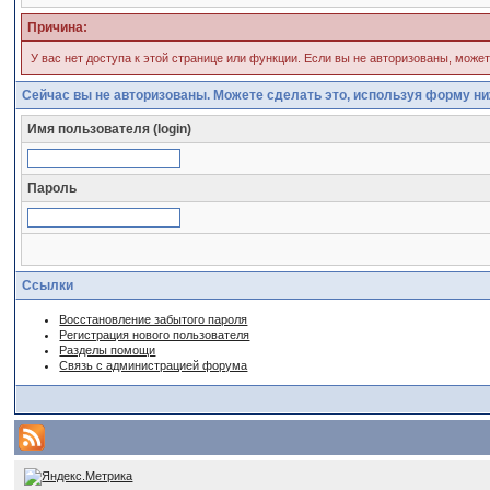
Причина:
У вас нет доступа к этой странице или функции. Если вы не авторизованы, може
Сейчас вы не авторизованы. Можете сделать это, используя форму ни
Имя пользователя (login)
Пароль
Ссылки
Восстановление забытого пароля
Регистрация нового пользователя
Разделы помощи
Связь с администрацией форума