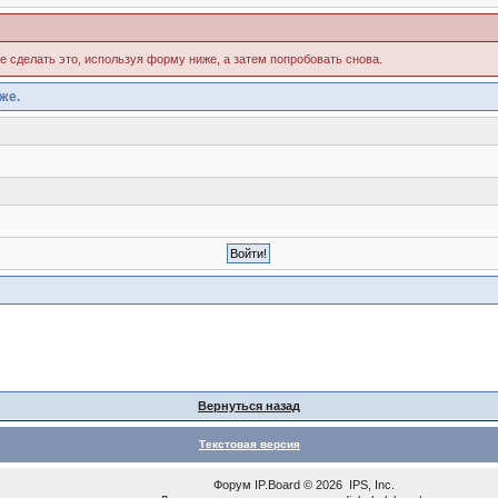
те сделать это, используя форму ниже, а затем попробовать снова.
же.
Вернуться назад
Текстовая версия
Форум
IP.Board
© 2026
IPS, Inc
.