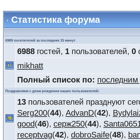
Статистика форума
6989 посетителей за последние 15 минут
6988
гостей,
1
пользователей,
0
mikhatt
Полный список по:
последним
Поздравляем с днем рождения наших пользователей:
13
пользователей празднуют сег
Serg200
(
44
),
AdvanD
(
42
),
Bydylai
good
(
46
),
серж250
(
44
),
Santa065
receptvag
(
42
),
dobroSaife
(
48
),
ba