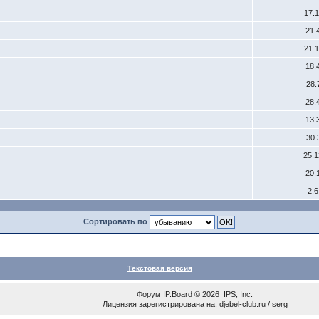
17.
21.
21.
18.
28.
28.
13.
30.
25.
20.
2.
Сортировать по
Текстовая версия
Форум
IP.Board
© 2026
IPS, Inc
.
Лицензия зарегистрирована на: djebel-club.ru / serg