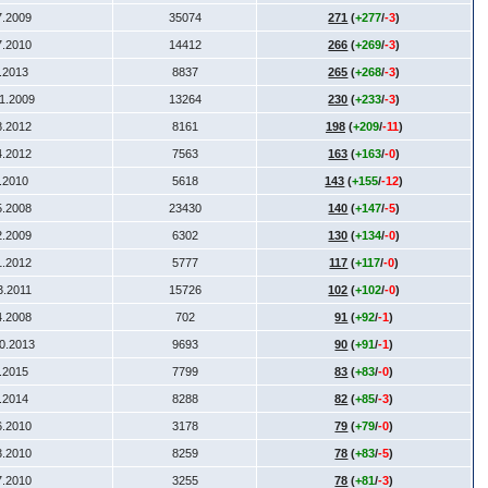
7.2009
35074
271
(
+277
/
-3
)
7.2010
14412
266
(
+269
/
-3
)
5.2013
8837
265
(
+268
/
-3
)
11.2009
13264
230
(
+233
/
-3
)
8.2012
8161
198
(
+209
/
-11
)
4.2012
7563
163
(
+163
/
-0
)
8.2010
5618
143
(
+155
/
-12
)
5.2008
23430
140
(
+147
/
-5
)
2.2009
6302
130
(
+134
/
-0
)
1.2012
5777
117
(
+117
/
-0
)
3.2011
15726
102
(
+102
/
-0
)
4.2008
702
91
(
+92
/
-1
)
10.2013
9693
90
(
+91
/
-1
)
1.2015
7799
83
(
+83
/
-0
)
1.2014
8288
82
(
+85
/
-3
)
6.2010
3178
79
(
+79
/
-0
)
3.2010
8259
78
(
+83
/
-5
)
7.2010
3255
78
(
+81
/
-3
)