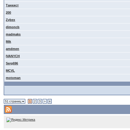
Танкист
200
Zybex
dimoncb
madmaks
Mik
amdmen
IVANYCH
Serg696
MCVL
motoman
51 страниц
1
2
3
>
»