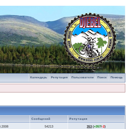
Календарь
Репутация
Пользователи
Поиск
Помощь
Сообщений
Репутация
4.2008
54213
353
(
+357
/
-2
)