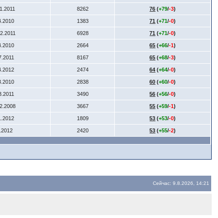
11.2011
8262
76
(
+79
/
-3
)
4.2010
1383
71
(
+71
/
-0
)
12.2011
6928
71
(
+71
/
-0
)
4.2010
2664
65
(
+66
/
-1
)
7.2011
8167
65
(
+68
/
-3
)
4.2012
2474
64
(
+64
/
-0
)
3.2010
2838
60
(
+60
/
-0
)
3.2011
3490
56
(
+56
/
-0
)
12.2008
3667
55
(
+59
/
-1
)
1.2012
1809
53
(
+53
/
-0
)
6.2012
2420
53
(
+55
/
-2
)
Сейчас: 9.8.2026, 14:21