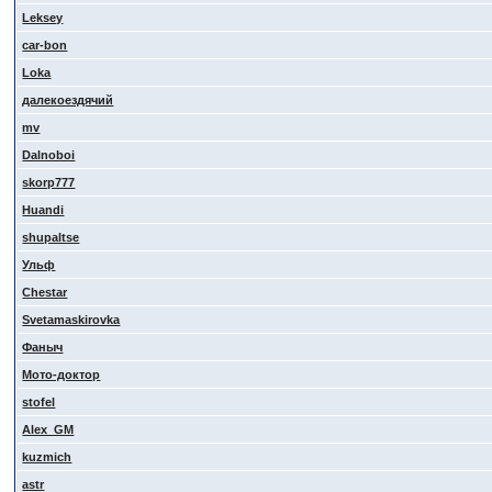
Leksey
car-bon
Loka
далекоездячий
mv
Dalnoboi
skorp777
Huandi
shupaltse
Ульф
Сhestar
Svetamaskirovka
Фаныч
Мото-доктор
stofel
Alex_GM
kuzmich
astr