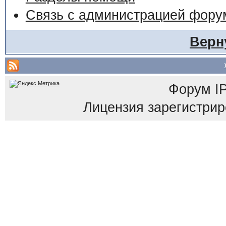
Связь с администрацией фору
Верн
Форум
I
Лицензия зарегистриров