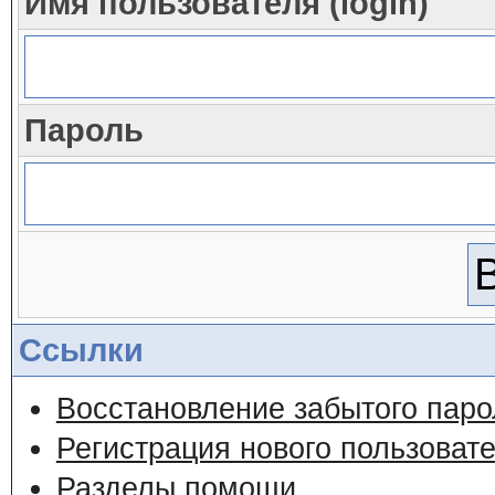
Имя пользователя (login)
Пароль
Ссылки
Восстановление забытого паро
Регистрация нового пользоват
Разделы помощи