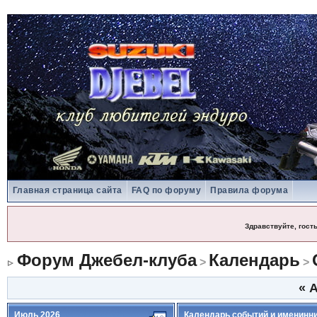
Главная страница сайта
FAQ по форуму
Правила форума
Здравствуйте, гост
Форум Джебел-клуба
Календарь
>
>
«
А
Июль 2026
Календарь событий и именинн