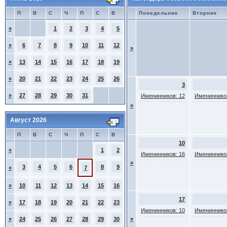
П
В
С
Ч
П
С
В
Понедельник
Вторник
»
1
2
3
4
5
»
6
7
8
9
10
11
12
»
»
13
14
15
16
17
18
19
»
20
21
22
23
24
25
26
3
»
27
28
29
30
31
Именинников: 12
Именинников
»
Август 2026
П
В
С
Ч
П
С
В
10
»
1
2
Именинников: 16
Именинников
»
3
4
5
6
8
9
»
7
»
10
11
12
13
14
15
16
17
»
17
18
19
20
21
22
23
Именинников: 10
Именинников
»
24
25
26
27
28
29
30
»