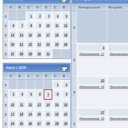
П
В
С
Ч
П
С
В
Понедельник
Вторник
»
1
2
3
4
5
»
6
7
8
9
10
11
12
»
»
13
14
15
16
17
18
19
»
20
21
22
23
24
25
26
3
»
27
28
29
30
31
Именинников: 12
Именинников
»
Август 2026
П
В
С
Ч
П
С
В
10
»
1
2
Именинников: 16
Именинников
»
3
4
5
6
8
9
»
7
»
10
11
12
13
14
15
16
17
»
17
18
19
20
21
22
23
Именинников: 10
Именинников
»
24
25
26
27
28
29
30
»