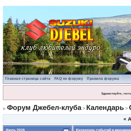
Главная страница сайта
FAQ по форуму
Правила форума
Здравствуйте, гост
Форум Джебел-клуба
Календарь
>
>
«
А
Июль 2026
Календарь событий и именинн