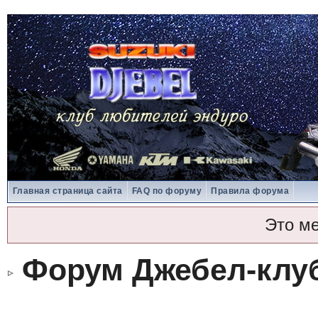
Главная страница сайта
FAQ по форуму
Правила форума
Это м
Форум Джебел-клу