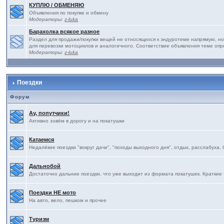
КУПЛЮ / ОБМЕНЯЮ
Объявления по покупке и обмену
Модераторы:
z-luka
Барахолка всякое разное
Раздел для продажи/покупки вещей не относящихся к эндуротеме напрямую, но
для перевозки мотоциклов и аналогичного. Соответствие объявления теме оп
Модераторы:
z-luka
Поездки
Форум
Ау, попутчики!
Активно зовём в дорогу и на покатушки
Катаемся
Недалёкие поездки "вокруг дачи", "походы выходного дня", отдых, расслабуха.
Дальнобой
Достаточно дальние поездки, что уже выходит из формата покатушек. Краткие 
Поездки НЕ мото
На авто, вело, пешком и прочее
Туризм