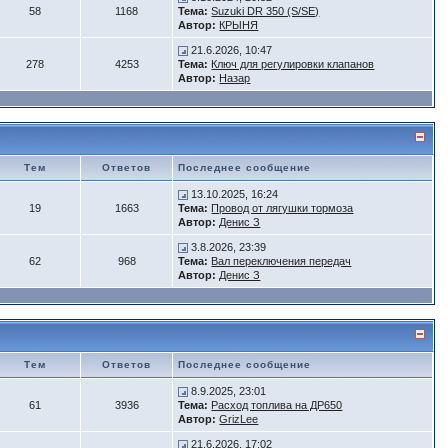
58
1168
Тема:
Suzuki DR 350 (S/SE)
Автор:
КРЫНЯ
21.6.2026, 10:47
278
4253
Тема:
Ключ для регулировки клапанов
Автор:
Назар
Тем
Ответов
Последнее сообщение
13.10.2025, 16:24
19
1663
Тема:
Провод от лягушки тормоза
Автор:
Денис З
3.8.2026, 23:39
62
968
Тема:
Вал переключения передач
Автор:
Денис З
Тем
Ответов
Последнее сообщение
8.9.2025, 23:01
61
3936
Тема:
Расход топлива на ДР650
Автор:
GrizLee
21.6.2026, 17:02