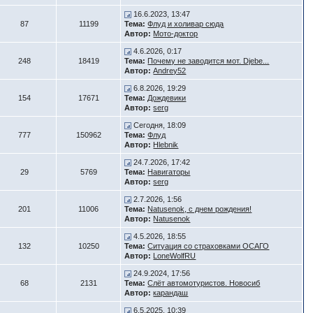
16.6.2023, 13:47
87
11199
Тема:
Флуд и холивар сюда
Автор:
Мото-доктор
4.6.2026, 0:17
248
18419
Тема:
Почему не заводится мот. Djebe...
Автор:
Andrey52
6.8.2026, 19:29
154
17671
Тема:
Дождевики
Автор:
serg
Сегодня, 18:09
777
150962
Тема:
Флуд
Автор:
Hlebnik
24.7.2026, 17:42
29
5769
Тема:
Навигаторы
Автор:
serg
2.7.2026, 1:56
201
11006
Тема:
Natusenok, с днем рождения!
Автор:
Natusenok
4.5.2026, 18:55
132
10250
Тема:
Ситуация со страховками ОСАГО
Автор:
LoneWolfRU
24.9.2024, 17:56
68
2131
Тема:
Слёт автомотуристов. Новосиб
Автор:
карандаш
6.5.2025, 10:39