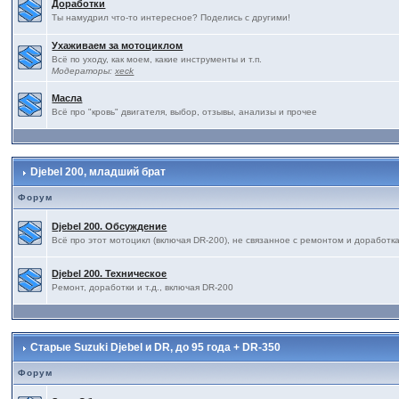
Доработки
Ты намудрил что-то интересное? Поделись с другими!
Ухаживаем за мотоциклом
Всё по уходу, как моем, какие инструменты и т.п.
Модераторы:
xeck
Масла
Всё про "кровь" двигателя, выбор, отзывы, анализы и прочее
Djebel 200, младший брат
Форум
Djebel 200. Обсуждение
Всё про этот мотоцикл (включая DR-200), не связанное с ремонтом и доработк
Djebel 200. Техническое
Ремонт, доработки и т.д., включая DR-200
Старые Suzuki Djebel и DR, до 95 года + DR-350
Форум