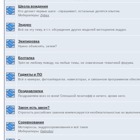
Школа вождения
Кто делает первые шаги - спрашивает, остальные делятся опытом.
Модераторы:
Zybex
Эндуро
Всё на эту тему, в т.ч. обсуждение других моделей мотоциклов эндуро.
Экипировка
Нужно объяснять, зачем?
Болталка
Трёп по любому поводу, на любые темы, не охваченные тематикой форума.
Гаджеты и ПО
Всё о камерах, фотоаппаратах, навигаторах, и связанном программном обесп
Поздравлялки
Поздравляем всех со всем! Сплошной позитифф и ничего, кроме него.
Закон есть закон?
Строгость российских законов компенсируется необязательностью их выполнения
Соревнования
Мотокроссы, эндуросоревнования и всё такое
Модераторы:
Dalnoboi