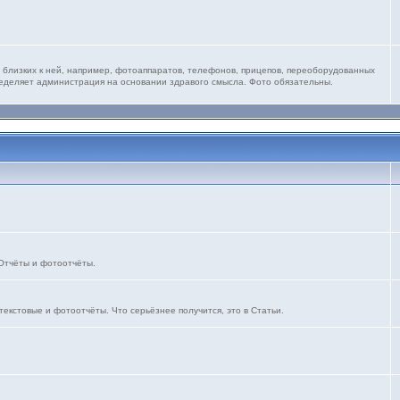
 близких к ней, например, фотоаппаратов, телефонов, прицепов, переоборудованных
ределяет администрация на основании здравого смысла. Фото обязательны.
 Отчёты и фотоотчёты.
текстовые и фотоотчёты. Что серьёзнее получится, это в Статьи.