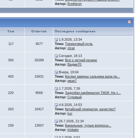
Автор:
Erethizon
Тем
Ответов
Последнее сообщение
1.8.2026, 13:34
117
4577
Тема:
Тюнинговый руль
Автор:
zlcat
Сегодня, 18:13
350
26289
Тема:
Всё о летней резине
Автор:
Вадим70
Вчера, 19:04
403
15631
Тема:
Косяки замены сальника вала пе...
Автор:
иван7
1.7.2026, 7:26
220
9566
Тема:
Задолбал карбюратор ТМ28. На ч...
Автор:
Суровый
4.8.2026, 14:53
263
10417
Тема:
Китайский генератор, качество?
Автор:
ksr
26.7.2026, 21:34
159
13507
Тема:
Банальные, тупые вопросы...
Автор:
InVader
3.7.2026, 0:52