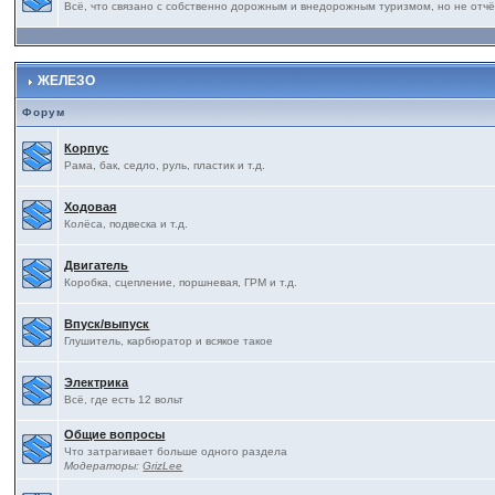
Всё, что связано с собственно дорожным и внедорожным туризмом, но не отчё
ЖЕЛЕЗО
Форум
Корпус
Рама, бак, седло, руль, пластик и т.д.
Ходовая
Колёса, подвеска и т.д.
Двигатель
Коробка, сцепление, поршневая, ГРМ и т.д.
Впуск/выпуск
Глушитель, карбюратор и всякое такое
Электрика
Всё, где есть 12 вольт
Общие вопросы
Что затрагивает больше одного раздела
Модераторы:
GrizLee