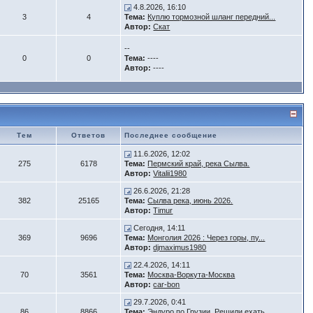
4.8.2026, 16:10
3
4
Тема:
Куплю тормозной шланг передний...
Автор:
Скат
--
0
0
Тема:
----
Автор:
----
Тем
Ответов
Последнее сообщение
11.6.2026, 12:02
275
6178
Тема:
Пермский край, река Сылва.
Автор:
Vitalii1980
26.6.2026, 21:28
382
25165
Тема:
Сылва река, июнь 2026.
Автор:
Timur
Сегодня, 14:11
369
9696
Тема:
Монголия 2026 : Через горы, пу...
Автор:
djmaximus1980
22.4.2026, 14:11
70
3561
Тема:
Москва-Воркута-Москва
Автор:
car-bon
29.7.2026, 0:41
86
8866
Тема:
Эндуро по Грузии. Решили ехать...