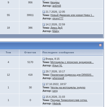
9
956
Тема:
Квадры
Автор:
анDrей
21.7.2026, 12:05
55
39911
Тема:
Новый Джимник или новая Нива 1...
Автор:
skorp777
14.2.2026, 22:59
18
386
Тема:
Дима ДеД
Автор:
Maloy
Тем
Ответов
Последнее сообщение
Вчера, 8:15
4
5170
Тема:
Мотоциклы с японских аукционов...
Автор:
Илья VL
29.7.2026, 10:17
12
418
Тема:
Приличная подвеска для DR650S...
Автор:
wherewolf
17.10.2022, 18:57
1
30
Тема:
Чехлы на мотоциклы эндуро
Автор:
serg
15.6.2026, 21:03
1
0
Тема:
Продам Термолонгслив сетка.
Автор:
Hlebnik