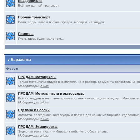
Квадроциклы
Всё про данный транспорт
Прочий транспорт
Вело, лодки, авто и прочие скутера, в общем, не эндуро
Памяти...
Пусть здесь будет мало тем...
Барахолка
Форум
ПРОДАМ. Мотоциклы.
Только мотоциклы эндуро в комплекте, не в разбор, документы обязательны, ф
Модераторы:
z-luka
ПРОДАМ. Мотозапчасти и аксессуары.
Всё на эндурную мототему, кроме комплектных мотоциклов эндуро. Мотоциклы
Модераторы:
z-luka
Сделано в России
Запчасти, расходники, аксессуары и прочее для наших мотоциклов, сделанные
Модераторы:
z-luka
ПРОДАМ. Экипировка.
Эндурная тематика, или близкая к ней. Фото обязательны.
Модераторы:
z-luka