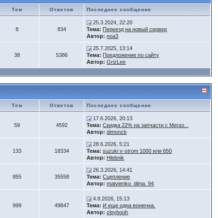
Тем
Ответов
Последнее сообщение
25.3.2024, 22:20
8
834
Тема:
Переезд на новый сервер
Автор:
noa3
25.7.2025, 13:14
38
5386
Тема:
Предложение по сайту
Автор:
GrizLee
Тем
Ответов
Последнее сообщение
17.6.2026, 20:13
59
4592
Тема:
Скидка 22% на запчасти с Мегаз...
Автор:
dimoncb
28.6.2026, 5:21
133
18334
Тема:
suzuki v-strom 1000 или 650
Автор:
Hlebnik
26.3.2026, 14:41
855
35558
Тема:
Сцепление
Автор:
matvienko_dima_94
4.8.2026, 15:13
999
49847
Тема:
И еще одна вонючка.
Автор:
zloybooh