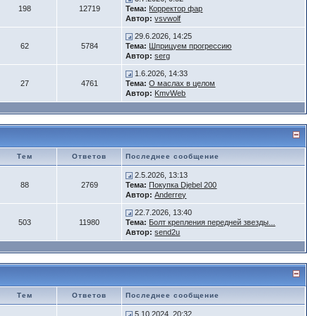
198
12719
Тема:
Корректор фар
Автор:
vsvwolf
29.6.2026, 14:25
62
5784
Тема:
Шприцуем прогрессию
Автор:
serg
1.6.2026, 14:33
27
4761
Тема:
О маслах в целом
Автор:
KmvWeb
Тем
Ответов
Последнее сообщение
2.5.2026, 13:13
88
2769
Тема:
Покупка Djebel 200
Автор:
Anderrey
22.7.2026, 13:40
503
11980
Тема:
Болт крепления передней звезды...
Автор:
send2u
Тем
Ответов
Последнее сообщение
5.10.2024, 20:32