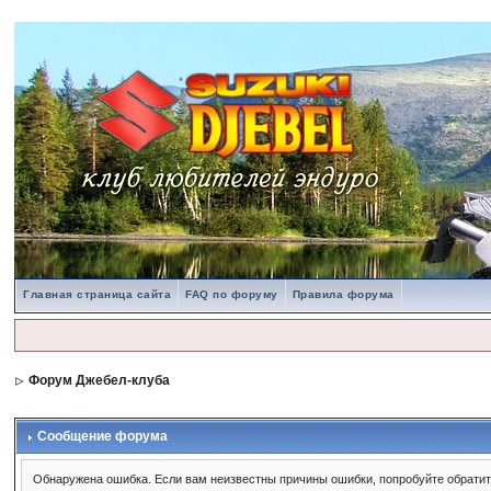
Главная страница сайта
FAQ по форуму
Правила форума
Форум Джебел-клуба
Сообщение форума
Обнаружена ошибка. Если вам неизвестны причины ошибки, попробуйте обрати