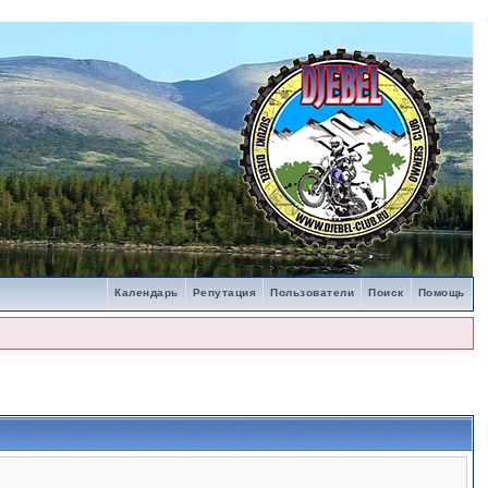
Календарь
Репутация
Пользователи
Поиск
Помощь