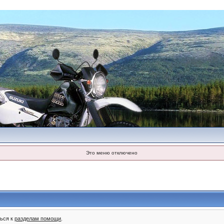
Это меню отключено
ться к
разделам помощи
.