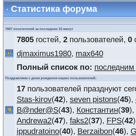
Статистика форума
7807 посетителей за последние 15 минут
7805
гостей,
2
пользователей,
0
djmaximus1980
,
max640
Полный список по:
последним
Поздравляем с днем рождения наших пользователей:
17
пользователей празднуют сег
Stas-kirov
(
42
),
seven pistons
(
45
),
B@nder@S
(
43
),
Константин
(
39
)
Andrewa2
(
47
),
faks2
(
37
),
FPS
(
42
ippudratoino
(
40
),
Berzaibon
(
46
),
G