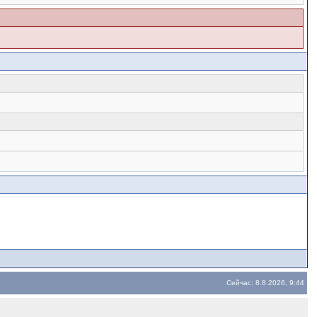
Сейчас: 8.8.2026, 9:44