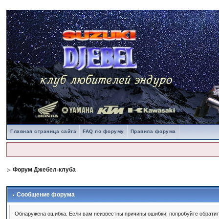
Главная страница сайта
FAQ по форуму
Правила форума
Форум Джебел-клуба
Сообщение форума
Обнаружена ошибка. Если вам неизвестны причины ошибки, попробуйте обрати