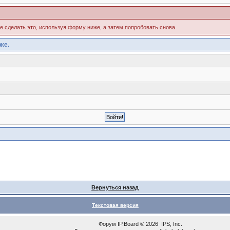
те сделать это, используя форму ниже, а затем попробовать снова.
же.
Вернуться назад
Текстовая версия
Форум
IP.Board
© 2026
IPS, Inc
.