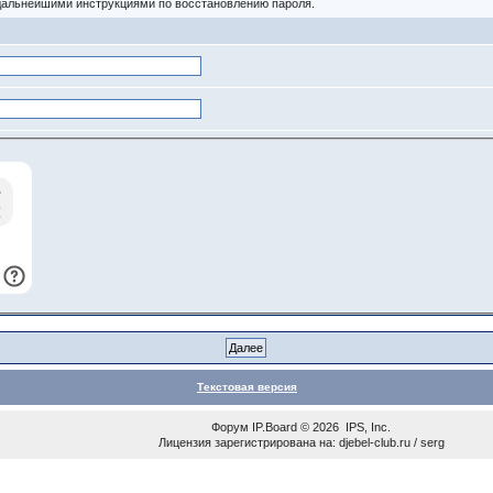
 дальнейшими инструкциями по восстановлению пароля.
Текстовая версия
Форум
IP.Board
© 2026
IPS, Inc
.
Лицензия зарегистрирована на: djebel-club.ru / serg