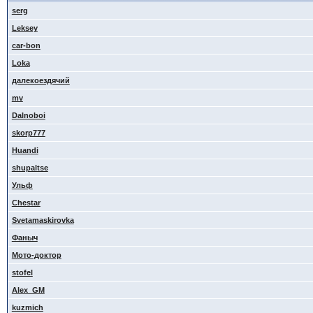
serg
Leksey
car-bon
Loka
далекоездячий
mv
Dalnoboi
skorp777
Huandi
shupaltse
Ульф
Сhestar
Svetamaskirovka
Фаныч
Мото-доктор
stofel
Alex_GM
kuzmich