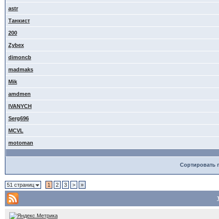
astr
Танкист
200
Zybex
dimoncb
madmaks
Mik
amdmen
IVANYCH
Serg696
MCVL
motoman
Сортировать 
51 страниц
1
2
3
>
»