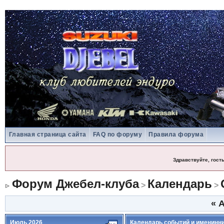
Главная страница сайта
FAQ по форуму
Правила форума
Здравствуйте, гост
Форум Джебел-клуба
Календарь
>
>
«
А
Июль 2026
Календарь событий и именинн