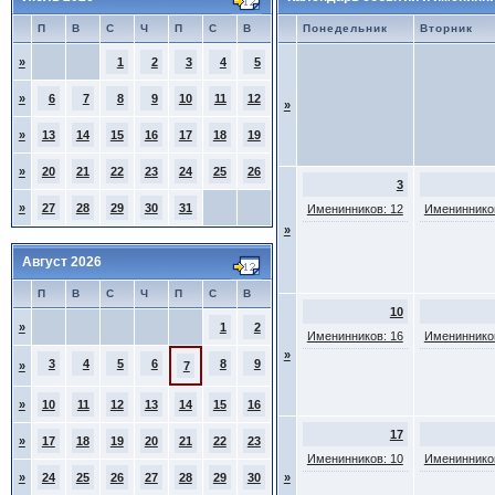
П
В
С
Ч
П
С
В
Понедельник
Вторник
»
1
2
3
4
5
»
6
7
8
9
10
11
12
»
»
13
14
15
16
17
18
19
»
20
21
22
23
24
25
26
3
»
27
28
29
30
31
Именинников: 12
Именинников
»
Август 2026
П
В
С
Ч
П
С
В
10
»
1
2
Именинников: 16
Именинников
»
3
4
5
6
8
9
»
7
»
10
11
12
13
14
15
16
17
»
17
18
19
20
21
22
23
Именинников: 10
Именинников
»
24
25
26
27
28
29
30
»