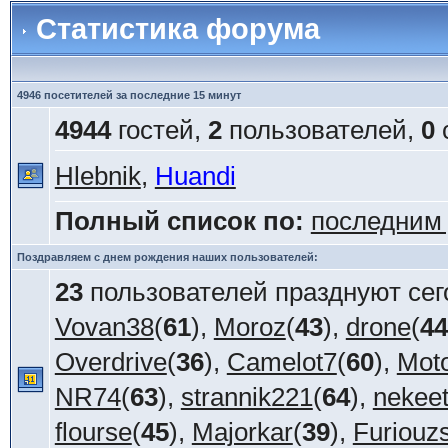
Статистика форума
4946 посетителей за последние 15 минут
4944
гостей,
2
пользователей,
0
Hlebnik
,
Huandi
Полный список по:
последним
Поздравляем с днем рождения наших пользователей:
23
пользователей празднуют сег
Vovan38
(
61
),
Moroz
(
43
),
drone
(
44
Overdrive
(
36
),
Camelot7
(
60
),
Mot
NR74
(
63
),
strannik221
(
64
),
nekee
flourse
(
45
),
Majorkar
(
39
),
Furiouz