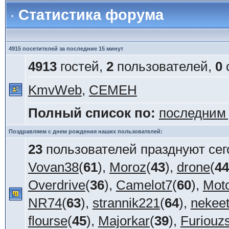
Статистика форума
4915 посетителей за последние 15 минут
4913
гостей,
2
пользователей,
0
KmvWeb
,
СЕМЕН
Полный список по:
последним
Поздравляем с днем рождения наших пользователей:
23
пользователей празднуют сег
Vovan38
(
61
),
Moroz
(
43
),
drone
(
44
Overdrive
(
36
),
Camelot7
(
60
),
Mot
NR74
(
63
),
strannik221
(
64
),
nekee
flourse
(
45
),
Majorkar
(
39
),
Furiouz