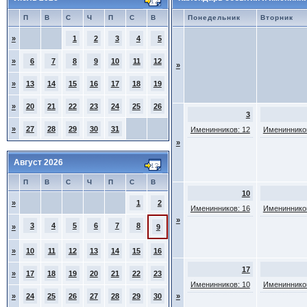
П
В
С
Ч
П
С
В
Понедельник
Вторник
»
1
2
3
4
5
»
6
7
8
9
10
11
12
»
»
13
14
15
16
17
18
19
»
20
21
22
23
24
25
26
3
»
27
28
29
30
31
Именинников: 12
Именинников
»
Август 2026
П
В
С
Ч
П
С
В
10
»
1
2
Именинников: 16
Именинников
»
3
4
5
6
7
8
»
9
»
10
11
12
13
14
15
16
17
»
17
18
19
20
21
22
23
Именинников: 10
Именинников
»
24
25
26
27
28
29
30
»