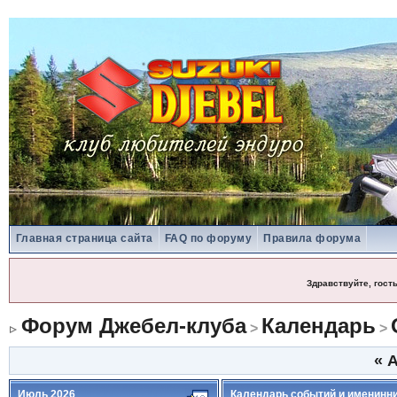
Главная страница сайта
FAQ по форуму
Правила форума
Здравствуйте, гост
Форум Джебел-клуба
Календарь
>
>
«
А
Июль 2026
Календарь событий и именинн